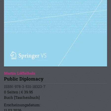
Martin Löffelholz
Public Diplomacy
ISBN: 978-3-531-18323-7
0 Seiten | € 39.95
Buch [Taschenbuch]
Erscheinungsdatum:
11.02.2026