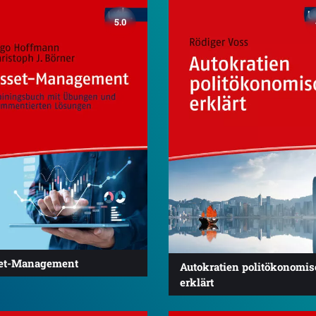
5.0
et-Management
Autokratien politökonomi
erklärt