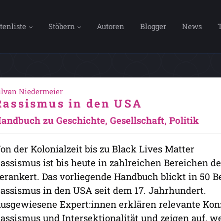
tenliste
Stöbern
Autoren
Blogger
News
ilvan Niedermeier
Rassismus in den USA
andbuch zu Geschichte, Gesellschaft, Politik
on der Kolonialzeit bis zu Black Lives Matter
assismus ist bis heute in zahlreichen Bereichen d
erankert. Das vorliegende Handbuch blickt in 50 B
assismus in den USA seit dem 17. Jahrhundert.
usgewiesene Expert:innen erklären relevante Konze
assismus und Intersektionalität und zeigen auf, 