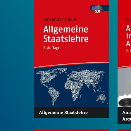
5.0
Allgemeine Staatslehre
Anal
Arg