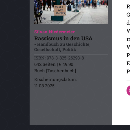
R
G
d
W
Silvan Niedermeier
Rassismus in den USA
m
- Handbuch zu Geschichte,
W
Gesellschaft, Politik
P
ISBN: 978-3-825-26293-8
E
642 Seiten | € 49.90
P
Buch [Taschenbuch]
Erscheinungsdatum:
11.08.2025