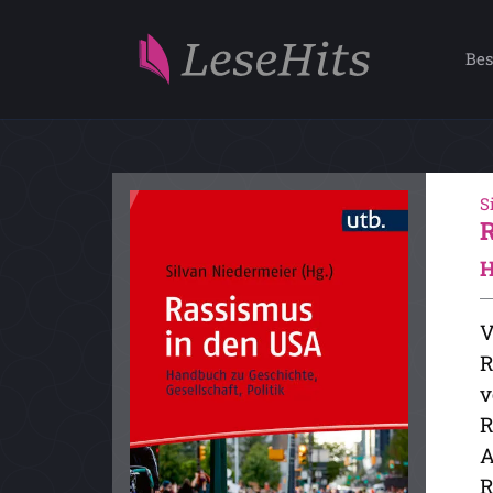
Bes
S
H
V
R
v
R
A
R