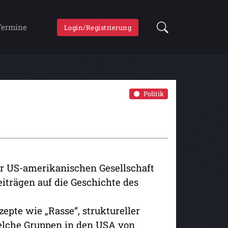
Termine
Login/Registrierung
Politik
er US-amerikanischen Gesellschaft
eiträgen auf die Geschichte des
pte wie „Rasse“, struktureller
welche Gruppen in den USA von