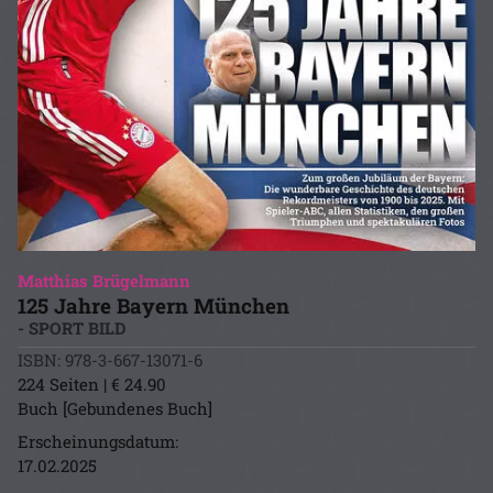
Matthias Brügelmann
125 Jahre Bayern München
- SPORT BILD
ISBN: 978-3-667-13071-6
224 Seiten | € 24.90
Buch [Gebundenes Buch]
Erscheinungsdatum:
17.02.2025