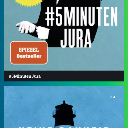
#5MinutenJura
3.4