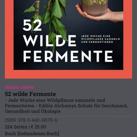
Alexis Goertz
52 wilde Fermente
- Jede Woche eine Wildpflanze sammeln und
Fermentieren - Edible Alchemys Schule für Geschmack,
Gesundheit und Ökologie
ISBN: 978-3-440-18170-6
224 Seiten | € 25.00
Buch [Gebundenes Buch]