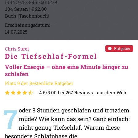
ISBN: 978-3-451-60164-4
304 Seiten | € 22.00
Buch [Taschenbuch]
Erscheinungsdatum:
14.07.2025
Chris Surel
Ratgeber
Die Tiefschlaf-Formel
Voller Energie – ohne eine Minute länger zu
schlafen
Platz 9 der Bestenliste Ratgeber
4.5/5.00 bei 267 Reviews -
aus dem Web
7
oder 8 Stunden geschlafen und trotzdem
müde? Wie kann das sein? Ganz einfach:
nicht genug Tiefschlaf. Warum diese
besondere Schlafphase die