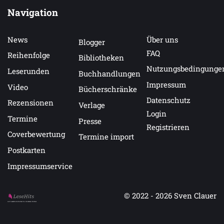
Navigation
News
Über uns
Blogger
FAQ
Reihenfolge
Bibliotheken
Nutzungsbedingunge
Leserunden
Buchhandlungen
Impressum
Video
Bücherschränke
Datenschutz
Rezensionen
Verlage
Login
Termine
Presse
Registrieren
Coverbewertung
Termine import
Postkarten
Impressumservice
© 2022 - 2026
Sven Clauer
Auf LeseHits.de findest Du die besten Bücher.