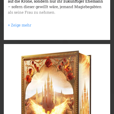
auf die Krone, sondern nur ihr zukünftiger Ehemann
– sofern dieser gewillt wäre, jemand Magiebegabten
als seine Frau zu nehmen.
Als Seras Vater, der König, an alle Länder eine
Einladung versendet, um einen heiratsfähigen
Prinzen für seine Tochter zu finden, erhält er nur
Ablehnungen – bis auf eine.
Der jüngste von sieben Prinzen aus dem gefürchteten
Reich Tenebras, Valerian Rabenblut, gibt sich mit
einer Hochzeit einverstanden.
Für Sera bricht eine Welt zusammen, da sie nicht nur
Tenebra und dessen grauenvolle Kreaturen fürchtet,
sondern auch den dunklen Prinzen, über den
schreckliche Gerüchte kursieren. Doch als sich beide
auf den Weg zu Valerians Heimatland machen, ahnt
Sera nicht, dass die gefährlichste aller Kreaturen
längst ein Teil ihrer Zukunft ist und ihr Herz
gefährlich schnell zum Schlagen bringt.