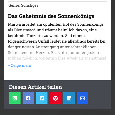
Genre: Sonstiges
Das Geheimnis des Sonnenkönigs
Marwa arbeitet am opulenten Hof des Sonnenkönigs
als Dienstmagd und träumt heimlich davon, eine
berühmte Tänzerin zu werden. Seit einem
folgenschweren Unfall leidet sie allerdings bereits bei
der geringsten Anstrengung unter schrecklichen
Schmerzen im Herzen. Es ist ihr nur unter großen
Mühen möglich, weiterhin ihre Arbeit als Dienstmagd
zu verrichten.
An einem besonders kräftezehrenden Tag sucht sie in
einem der für sie verbotenen Palastsäle Ruhe und
Diesen Artikel teilen
wird ausgerechnet vom König ertappt. Dieser erkennt
ihre kritische Situation und erklärt sich trotz ihres
Regelbruchs bereit, Marwa zu helfen. Wie ein Wunder
lässt er ihre Schmerzen verschwinden. Dabei ahnt
Marwa nicht, dass er ein finsteres Geheimnis hütet.