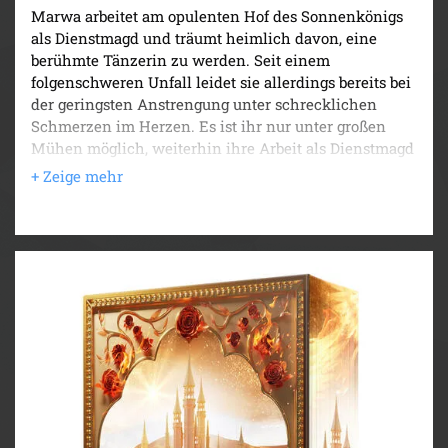
Marwa arbeitet am opulenten Hof des Sonnenkönigs
als Dienstmagd und träumt heimlich davon, eine
berühmte Tänzerin zu werden. Seit einem
folgenschweren Unfall leidet sie allerdings bereits bei
der geringsten Anstrengung unter schrecklichen
Schmerzen im Herzen. Es ist ihr nur unter großen
Mühen möglich, weiterhin ihre Arbeit als Dienstmagd
zu verrichten.
An einem besonders kräftezehrenden Tag sucht sie in
einem der für sie verbotenen Palastsäle Ruhe und
wird ausgerechnet vom König ertappt. Dieser erkennt
ihre kritische Situation und erklärt sich trotz ihres
Regelbruchs bereit, Marwa zu helfen. Wie ein Wunder
lässt er ihre Schmerzen verschwinden. Dabei ahnt
Marwa nicht, dass er ein finsteres Geheimnis hütet.