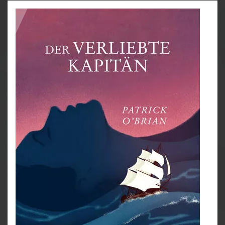
Naturforscher und Philosophen Dr. Stephen Maturin,
die fast in einem Duell geendet hätte, beim
Abendessen versöhnen will, entdecken die beiden
ihre gemeinsame Liebe für die Musik, und Aubrey
macht Maturin das Angebot, als Mediziner an Bord zu
kommen. Der zweiflerische Maturin ist eine
ausgesprochene Landratte, aber wer könnte ihn besser
in die Seefahrt einführen als ein taktisch so versierter
und talentierter Seemann wie Jack Aubrey? Und so
sticht die Sophie mit den beiden neuen Freunden und
einer tapferen Mannschaft in See, um einen
Handelskonvoi zu begleiten. Doch die Gemütlichkeit
währt nicht lange: Das Kriegsschiff steuert auf
ehrenvollere - und auch weit gefährlichere -
Abenteuer zu …