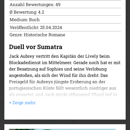
Anzahl Bewertungen: 49
Ø Bewertung: 4.2
Medium: Buch
Veröffentlicht: 25.04.2024
Genre: Historische Romane
Duell vor Sumatra
Jack Aubrey vertritt den Kapitän der Lively beim
Blockadedienst im Mittelmeer. Gerade noch hat er mit
der Besatzung auf Sophies und seine Verlobung
angestoßen, als sich der Wind für ihn dreht: Das
Preisgeld für Aubreys jüngste Eroberung an der
portugiesischen Küste fällt wesentlich niedriger aus
als erwartet, und Jack steckt elftausend Pfund tief in
den Schulden. Zwar bekommt sein Schiffsarzt
Stephen Maturin ihn vorerst aus dem Gefängnis frei,
doch Sophies Mutter besteht darauf, dass die Heirat
verschoben wird. Ein unerwarteter Auftrag gibt dem
Kapitän neuen Auftrieb: Mit der H. M. S. Surprise soll