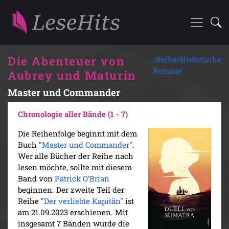
Die Abenteuer von
/Reihe/
Historische
Romane
Aubrey und Maturin
Master und Commander
Chronologie aller Bände (1 - 7)
Die Reihenfolge beginnt mit dem
Buch "
Master und Commander
".
Wer alle Bücher der Reihe nach
lesen möchte, sollte mit diesem
Band von
Patrick O’Brian
beginnen. Der zweite Teil der
Reihe "
Der verliebte Kapitän
" ist
am 21.09.2023 erschienen. Mit
insgesamt 7 Bänden wurde die