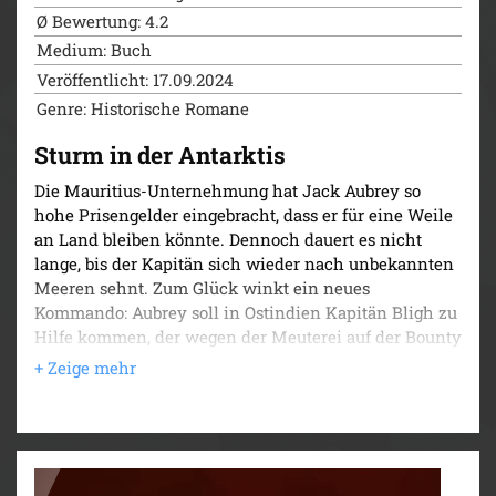
Ø Bewertung: 4.2
Medium: Buch
Veröffentlicht: 17.09.2024
Genre: Historische Romane
Sturm in der Antarktis
Die Mauritius-Unternehmung hat Jack Aubrey so
hohe Prisengelder eingebracht, dass er für eine Weile
an Land bleiben könnte. Dennoch dauert es nicht
lange, bis der Kapitän sich wieder nach unbekannten
Meeren sehnt. Zum Glück winkt ein neues
Kommando: Aubrey soll in Ostindien Kapitän Bligh zu
Hilfe kommen, der wegen der Meuterei auf der Bounty
zu zweifelhafter Berühmtheit gelangt ist. Mit an Bord
der HMS Leopard, eines klapprigen Fünfzig-Kanonen-
Schiffs vierter Klasse, befinden sich auch drei
gefangene Zivilisten, die Aubrey im Auftrag der
britischen Krone nach Botany Bay bringen muss.
Darunter Louisa Wogan, eine geheimnisvolle