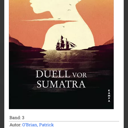
attackieren soll …
Band: 3
Autor:
O’Brian, Patrick