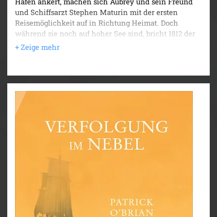
Hafen ankert, machen sich Aubrey und sein Freund
und Schiffsarzt Stephen Maturin mit der ersten
Reisemöglichkeit auf in Richtung Heimat. Doch
während sie noch auf hoher See sind, bricht 1812 der
Zweite Unabhängigkeitskrieg zwischen England und
Amerika aus und macht die ohnehin nicht
ungefährliche Überfahrt zu einer schier odysseischen
Irrfahrt. Das Schicksal scheint es wirklich nicht gut
mit Aubreys Depeschenboot zu meinen: Als die La
Flèche eines Nachts in Brand gerät, kann sich die
Besatzung in einem Beiboot in Sicherheit bringen und
wird vor der brasilianischen Küste von einem
amerikanischen Schiff aufgegriffen und als
Kriegsgefangene nach Boston gebracht. Doch auch
wenn die Zeiten düster sind, streicht ein echter
Seemann nicht die Segel.