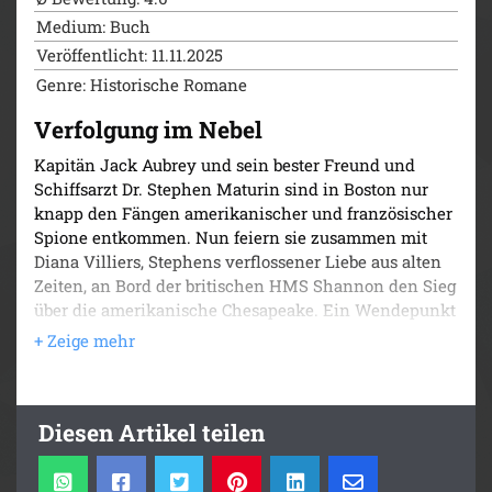
Medium: Buch
Veröffentlicht: 11.11.2025
Genre: Historische Romane
Verfolgung im Nebel
Kapitän Jack Aubrey und sein bester Freund und
Schiffsarzt Dr. Stephen Maturin sind in Boston nur
knapp den Fängen amerikanischer und französischer
Spione entkommen. Nun feiern sie zusammen mit
Diana Villiers, Stephens verflossener Liebe aus alten
Zeiten, an Bord der britischen HMS Shannon den Sieg
über die amerikanische Chesapeake. Ein Wendepunkt
im Seekrieg! Mit dem Auftrag, der britischen
Regierung die frohe Botschaft zu überbringen, legen
sie in Halifax ab. An Bord des Postschiffs Diligence:
nicht nur Diana, schwanger von ihrem vorherigen
Diesen Artikel teilen
Liebhaber, dem amerikanischen Spion Johnson,
sondern auch streng geheime Papiere, die Maturin
Johnson in Boston heimlich entwendet hat. Alle