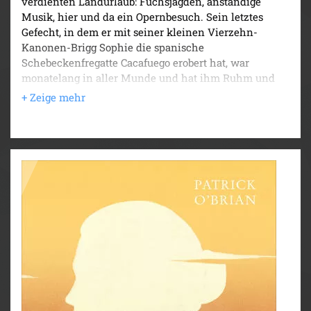
verdienten Landurlaub: Fuchsjagden, anständige
Musik, hier und da ein Opernbesuch. Sein letztes
Gefecht, in dem er mit seiner kleinen Vierzehn-
Kanonen-Brigg Sophie die spanische
Schebeckenfregatte Cacafuego erobert hat, war
monatelang in aller Munde und hat ihm Ruhm und
Anerkennung eingebracht. Da erhält Aubrey einen
Brief: Sein Prisenagent hat ihn um die verdienten
Anteilsgelder betrogen. Nicht nur seine Karriere gerät
jetzt in gefährliche Fahrwasser, für die Mutter der
jungen Frau, in die er sich verliebt hat, wird er auch
zu einem inakzeptablen Heiratskandidaten. Um dem
Schuldgefängnis zu entgehen, flieht Aubrey
zusammen mit seinem Freund und Schiffsarzt Dr.
Stephen Maturin Hals über Kopf außer Landes. Erst
als die beiden wieder Planken unter die Füße
bekommen, kann Aubrey erneut beweisen, was in ihm
steckt. Die zweifelhafte Belohnung für seine
Verdienste: Das Kommando der Polychrest, einer
schwimmenden Fehlkonstruktion, mit der er
Napoleons Truppen in einem ihrer eigenen Häfen