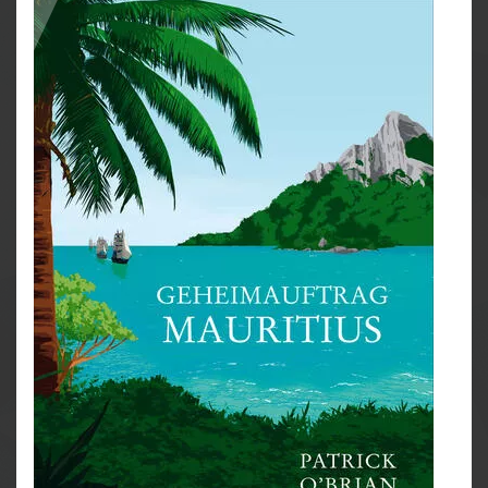
Aubrey einen britischen Botschafter nach Ostasien
befördern. Stephen ist natürlich mit dabei;er hofft, in
Indien seine große Liebe Diana wiederzusehen. Ihre
Reise führt die beiden Freunde quer über den Atlantik
und rund um das Kap der Guten Hoffnung durch den
Indischen Ozean, an fremdartige Orte wie Brasilien
und die Gewürzinseln und bringt sie mit exotischen
Pflanzen, Tieren und Düften in Kontakt. Weit weg von
zu Hause erwarten sie Gefahren, die alle ihre
bisherigen Abenteuer in den Schatten stellen.