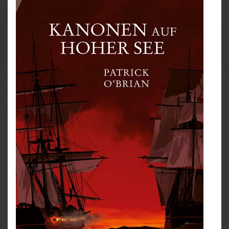
Schönheit, auf die Aubreys Freund und Schiffsarzt
Stephen Maturin ein Auge geworfen hat. Manches
Gerücht rankt sich um diese Frau. Als die Leopard in
ein schweres Unwetter gerät, das einige Matrosen das
Leben kostet, muss Kapitän Aubrey sein ganzes
Geschick aufbringen, um eine Meuterei zu
verhindern.