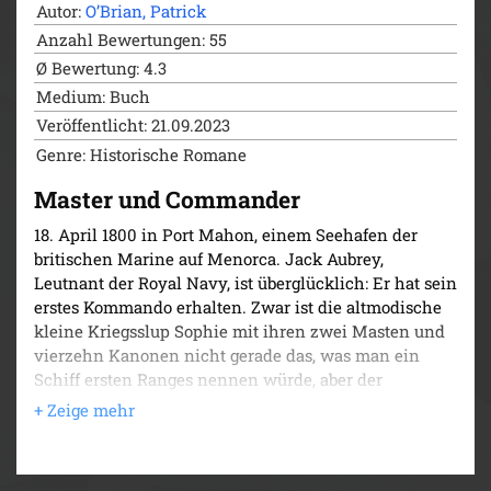
Autor:
O’Brian, Patrick
Anzahl Bewertungen: 55
Ø Bewertung: 4.3
Medium: Buch
Veröffentlicht: 21.09.2023
Genre: Historische Romane
Master und Commander
18. April 1800 in Port Mahon, einem Seehafen der
britischen Marine auf Menorca. Jack Aubrey,
Leutnant der Royal Navy, ist überglücklich: Er hat sein
erstes Kommando erhalten. Zwar ist die altmodische
kleine Kriegsslup Sophie mit ihren zwei Masten und
vierzehn Kanonen nicht gerade das, was man ein
Schiff ersten Ranges nennen würde, aber der
frischgebackene Kapitän liebt sie vom ersten
Augenblick an. Was ihm noch fehlt, ist ein Schiffsarzt,
und den beschert ihm das Schicksal: Als Jack sich
nach einer ersten unheilvollen Begegnung mit dem