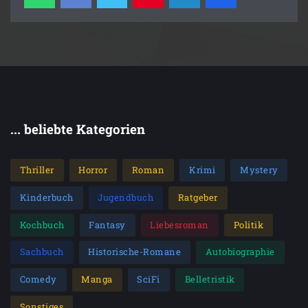
sehnen sich nach ihrem Zuhause: Jack Aubrey freut
sich, Frau und Kinder wiederzusehen, und Stephen
Maturin möchte Diana in England ein neues Leben
ermöglichen. Aber das Glück ist von kurzer Dauer,
denn ihr Depeschenboot wird von einem
amerikanischen Schiff verfolgt. Die Diligence nimmt
Fahrt auf, doch um die Eisberge der Arktischen See
zieht Nebel auf – und nach England ist es noch ein
... beliebte Kategorien
weiter Weg.
Thriller
Horror
Roman
Krimi
Mystery
Kinderbuch
Jugendbuch
Ratgeber
Kochbuch
Fantasy
Liebesroman
Politik
Sachbuch
Historische-Romane
Autobiographie
Comedy
Manga
SciFi
Belletristik
Sonstiges