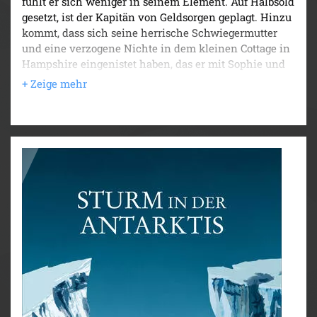
fühlt er sich weniger in seinem Element. Auf Halbsold
gesetzt, ist der Kapitän von Geldsorgen geplagt. Hinzu
kommt, dass sich seine herrische Schwiegermutter
und eine verzogene Nichte in dem kleinen Cottage in
Hampshire eingenistet haben, das er mit Sophie und
den neugeborenen Zwillingsmädchen bewohnt.
Wann immer es geht, flieht Aubrey in sein selbst
gebautes Observatorium, um die vorbeiziehenden
Schiffe zu beobachten. Da kommt wie ein Geschenk
des Himmels sein Freund Stephen Maturin zu Besuch
und überbringt eine freudige Nachricht: Aubrey soll
mit einer Fregatte zum Kap der Guten Hoffnung
segeln, um von dort aus die Franzosen von den Inseln
Martinique und La Réunion vor der ostafrikanischen
Küste zu vertreiben. Der Kapitän kann sein Glück
kaum fassen. Doch bald werden ihm auch die Risiken
der Mission bewusst. Der Auftrag könnte ihm Ruhm
und Ehre verschaffen – oder er kostet ihn Kopf und
Kragen …