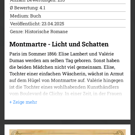
Ø Bewertung: 4.1
Medium: Buch
Veröffentlicht: 23.04.2025
Genre: Historische Romane
Montmartre - Licht und Schatten
Paris im Sommer 1866: Elise Lambert und Valérie
Dumas werden am selben Tag geboren. Sonst haben
die beiden Mädchen nicht viel gemeinsam. Elise,
Tochter einer einfachen Wäscherin, wächst in Armut
auf dem Hügel von Montmartre auf. Valérie hingegen
ist die Tochter eines wohlhabenden Kunsthändlers
vom Boulevard de Clichy. In einer Zeit, in der Frauen
kaum Möglichkeiten haben, hegen die beiden große
Träume. Valérie ist eine begnadete Malerin, die es an
die Kunstakademie schaffen möchte, wo auch
Toulouse-Lautrec und van Gogh studieren. Elise
dagegen möchte als Tänzerin in den schillernden
Varietés von Montmartre berühmt werden.