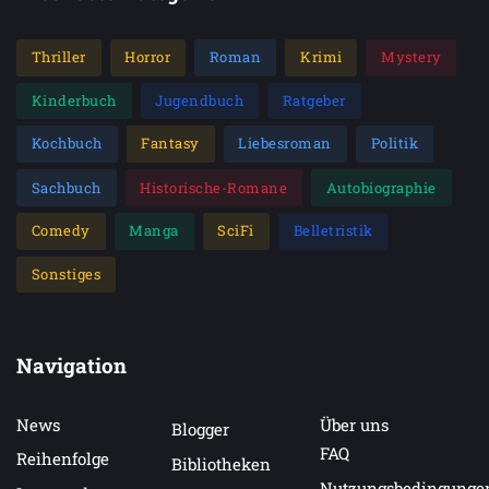
Thriller
Horror
Roman
Krimi
Mystery
Kinderbuch
Jugendbuch
Ratgeber
Kochbuch
Fantasy
Liebesroman
Politik
Sachbuch
Historische-Romane
Autobiographie
Comedy
Manga
SciFi
Belletristik
Sonstiges
Navigation
News
Über uns
Blogger
FAQ
Reihenfolge
Bibliotheken
Nutzungsbedingunge