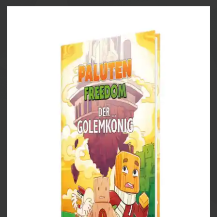
Paluten und Edgar ermitteln und decken dabei ein
dunkles Geheimnis auf. Ob es Ihnen gelingt, die
Schmalamas zu retten? Allein können sie es
jedenfalls nicht schaffen. Sie brauchen Hilfe - und
zwar ausgerechnet von einem lange verschollenen
Feind.
Chaotische Abenteuer erwarten euch in diesem
Freedom-Roman, wenn Team Edgar wieder auf Reisen
geht! Mit von der Partie sind alte Freunde wie General
Dieter, Professor Ente und Banani und Banunu. Aber
auch Widersacher von früher, die sich überraschend
als Verbündete herausstellen, lassen sich blicken.
Durch zahlreiche Illustrationen werden die Figuren
zum Leben erweckt.
Oh, und es gibt Lamas. Lamas!!!