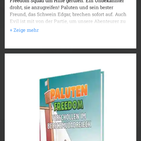
Freedom Squad um Hilfe gerufen. Ein Unbekannter
droht, sie anzugreifen! Paluten und sein bester
Freund, das Schwein Edgar, brechen sofort auf. Auch
Evil ist mit von der Partie, um unsere Abenteurer zu
unterstützen.
Kaum sind die Helden auf der EI-FS gelandet, wird
das ganze Ausmaß der Bedrohung deutlich. Nicht nur
die Raumhühner schweben in größter Gefahr, jemand
hat es auf ganz Freedom abgesehen! Unsere Freunde
müssen in die tiefsten Nebel der Galaxie reisen und
sich einem mysteriösen Feind stellen - mit dem sie
mehr als nur ein Hühnchen zu rupfen haben.