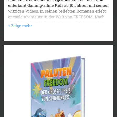
entertaint Gaming-affine Kids ab 10 Jahren mit seinen
witzigen Videos. In seinen beliebten Romanen erlebt
er coole Abenteuer in der Welt von FREEDOM. Nach
»Die Schmahamas-Verschwörung«, »Schlamassel im
Weltall«, »Donnerwetter am Mount Schmeverest«,
»Reise zum Mittelschlund der Erde« und »Verschollen
im Berschmudadreieck« nimmt Paluten nun am
großen Preis von Schmonaco teil.