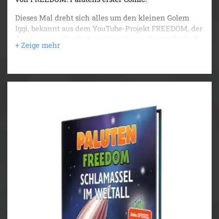
Dieses Mal dreht sich alles um den kleinen Golem
Iggi, bekannt aus dem YouTube-Projekt FREEDOM, der
durch einen rätselhaften Kristall eine fliegende Stadt
voller Golems herbeiruft. Paluten und seine Freunde
sind in höchster Alarmbereitschaft! Doch die Golems
erweisen sich als überaus freundlich und nehmen
Iggi wie einen verschollenen Bruder auf. In ihrer
Stadt erwartet ihn ein wundervolles Leben an der
Seite des Golem-Königs, wenn er sich als würdig
erweist.
Iggi gibt alles, denn er will unbedingt ein mächtiger
Golem werden. Im Moment seines größten Erfolges
jedoch entdeckt Paluten eine schreckliche Wahrheit:
Jemand spielt ein falsches Spiel! Um Iggi und die
Golems zu warnen, ist es längst zu spät. Paluten und
Edgar müssen selbst aktiv werden, um Iggi zu retten -
und mit ihm die ganze Stadt.
Folgt Paluten, seinem besten Freund Edgar, Professor