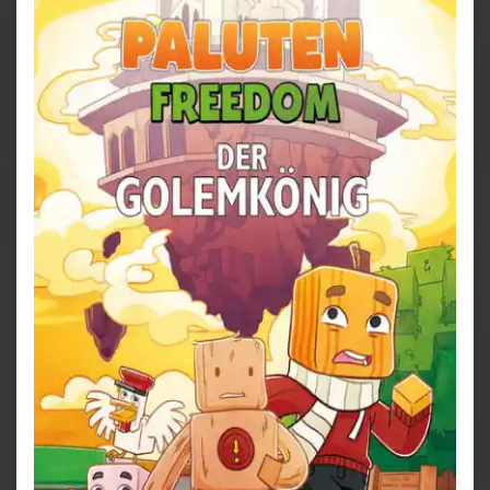
Schmalamas zu retten? Allein können sie es
jedenfalls nicht schaffen. Sie brauchen Hilfe - und
zwar ausgerechnet von einem lange verschollenen
Feind.
Chaotische Abenteuer erwarten euch in diesem
Freedom-Roman, wenn Team Edgar wieder auf Reisen
geht! Mit von der Partie sind alte Freunde wie General
Dieter, Professor Ente und Banani und Banunu. Aber
auch Widersacher von früher, die sich überraschend
als Verbündete herausstellen, lassen sich blicken.
Durch zahlreiche Illustrationen werden die Figuren
zum Leben erweckt.
Oh, und es gibt Lamas. Lamas!!!