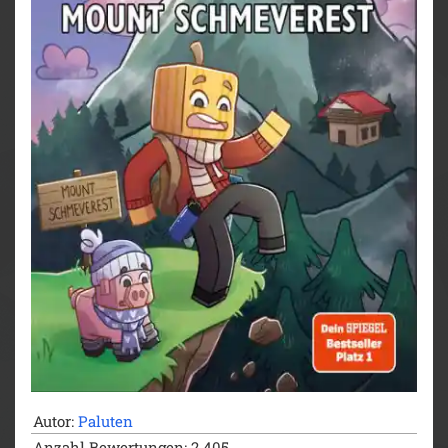
und mit ihm die ganze Stadt.
Folgt Paluten, seinem besten Freund Edgar, Professor
Ente und General Dieter in ein neues Abenteuer. Jede
Menge Action und Explosions erwarten euch!
Autor:
Paluten
Anzahl Bewertungen: 2.405