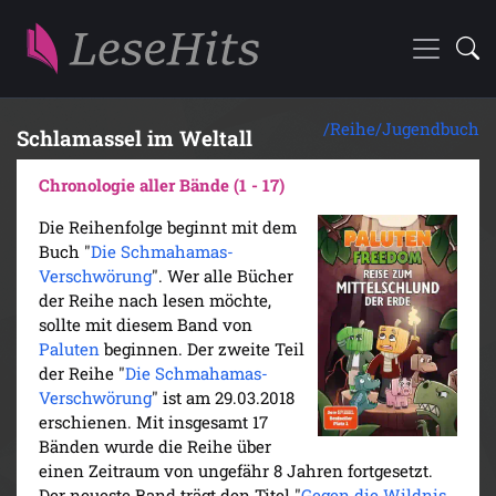
/Reihe/
Jugendbuch
Schlamassel im Weltall
Chronologie aller Bände (1 - 17)
Die Reihenfolge beginnt mit dem
Buch "
Die Schmahamas-
Verschwörung
". Wer alle Bücher
der Reihe nach lesen möchte,
sollte mit diesem Band von
Paluten
beginnen. Der zweite Teil
der Reihe "
Die Schmahamas-
Verschwörung
" ist am 29.03.2018
erschienen. Mit insgesamt 17
Bänden wurde die Reihe über
einen Zeitraum von ungefähr 8 Jahren fortgesetzt.
Der neueste Band trägt den Titel "
Gegen die Wildnis