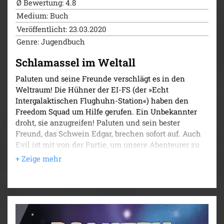
Ø Bewertung: 4.8
Medium: Buch
Veröffentlicht: 23.03.2020
Genre: Jugendbuch
Schlamassel im Weltall
Paluten und seine Freunde verschlägt es in den
Weltraum! Die Hühner der EI-FS (der »Echt
Intergalaktischen Flughuhn-Station«) haben den
Freedom Squad um Hilfe gerufen. Ein Unbekannter
droht, sie anzugreifen! Paluten und sein bester
Freund, das Schwein Edgar, brechen sofort auf. Auch
Evil ist mit von der Partie, um unsere Abenteurer zu
unterstützen.
Kaum sind die Helden auf der EI-FS gelandet, wird
das ganze Ausmaß der Bedrohung deutlich. Nicht nur
die Raumhühner schweben in größter Gefahr, jemand
hat es auf ganz Freedom abgesehen! Unsere Freunde
müssen in die tiefsten Nebel der Galaxie reisen und