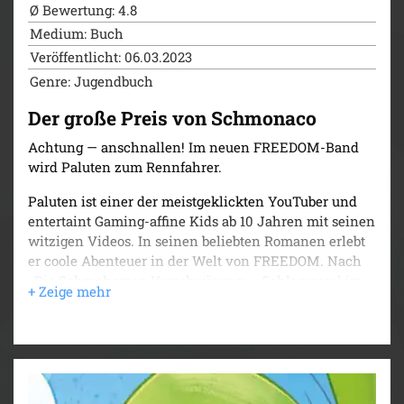
Ø Bewertung: 4.8
Medium: Buch
Veröffentlicht: 06.03.2023
Genre: Jugendbuch
Der große Preis von Schmonaco
Achtung — anschnallen! Im neuen FREEDOM-Band
wird Paluten zum Rennfahrer.
Paluten ist einer der meistgeklickten YouTuber und
entertaint Gaming-affine Kids ab 10 Jahren mit seinen
witzigen Videos. In seinen beliebten Romanen erlebt
er coole Abenteuer in der Welt von FREEDOM. Nach
»Die Schmahamas-Verschwörung«, »Schlamassel im
Weltall«, »Donnerwetter am Mount Schmeverest«,
»Reise zum Mittelschlund der Erde« und »Verschollen
im Berschmudadreieck« nimmt Paluten nun am
großen Preis von Schmonaco teil.