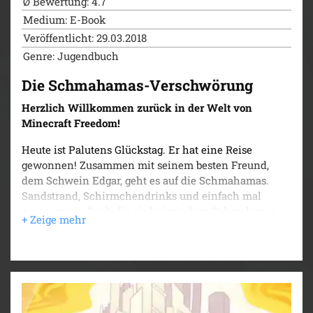
Ø Bewertung: 4.7
Medium: E-Book
Veröffentlicht: 29.03.2018
Genre: Jugendbuch
Die Schmahamas-Verschwörung
Herzlich Willkommen zurück in der Welt von
Minecraft Freedom!
Heute ist Palutens Glückstag. Er hat eine Reise
gewonnen! Zusammen mit seinem besten Freund,
dem Schwein Edgar, geht es auf die Schmahamas.
Sandstrand, Schirmchendrinks und einfach mal
ausspannen. Doch die einheimischen Schmalamas
machen den beiden einen Strich durch die Rechnung,
denn sie verhalten sich ganz komisch. Irgendetwas
stimmt hier nicht ...
Paluten und Edgar ermitteln und decken dabei ein
dunkles Geheimnis auf. Ob es Ihnen gelingt, die