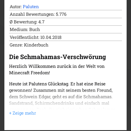
Autor:
Paluten
Anzahl Bewertungen: 5.776
Ø Bewertung: 4.7
Medium: Buch
Veröffentlicht: 10.04.2018
Genre: Kinderbuch
Die Schmahamas-Verschwörung
Herzlich Willkommen zurück in der Welt von
Minecraft Freedom!
Heute ist Palutens Glückstag. Er hat eine Reise
gewonnen! Zusammen mit seinem besten Freund,
dem Schwein Edgar, geht es auf die Schmahamas.
Sandstrand, Schirmchendrinks und einfach mal
ausspannen. Doch die einheimischen Schmalamas
machen den beiden einen Strich durch die Rechnung,
denn sie verhalten sich ganz komisch. Irgendetwas
stimmt hier nicht ...