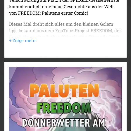
kommt endlich eine neue Geschichte aus der Welt
von FREEDOM: Palutens erster Comic!
Dieses Mal dreht sich alles um den kleinen Golem
Iggi, bekannt aus dem YouTube-Projekt FREEDOM, der
durch einen rätselhaften Kristall eine fliegende Stadt
voller Golems herbeiruft. Paluten und seine Freunde
sind in höchster Alarmbereitschaft! Doch die Golems
erweisen sich als überaus freundlich und nehmen
Iggi wie einen verschollenen Bruder auf. In ihrer
Stadt erwartet ihn ein wundervolles Leben an der
Seite des Golem-Königs, wenn er sich als würdig
erweist.
Iggi gibt alles, denn er will unbedingt ein mächtiger
Golem werden. Im Moment seines größten Erfolges
jedoch entdeckt Paluten eine schreckliche Wahrheit:
Jemand spielt ein falsches Spiel! Um Iggi und die
Golems zu warnen, ist es längst zu spät. Paluten und
Edgar müssen selbst aktiv werden, um Iggi zu retten -