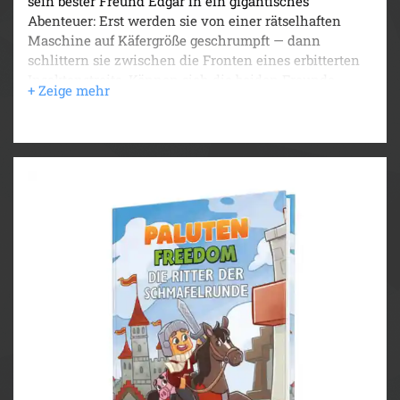
sein bester Freund Edgar in ein gigantisches
Abenteuer: Erst werden sie von einer rätselhaften
Maschine auf Käfergröße geschrumpft — dann
schlittern sie zwischen die Fronten eines erbitterten
Insektenstreits. Können sich die beiden Freunde
retten? Und steckt womöglich ein fieser Plan hinter
allem? Ein neues Abenteuer wartet — mit
Illustrationen von Irina Zinner und 12-teiligem Poster
zum Heraustrennen und Puzzeln.