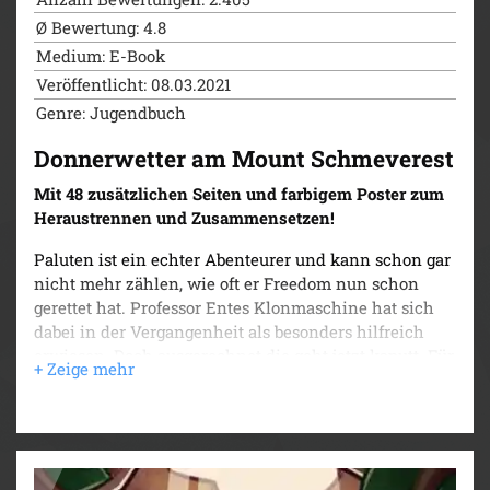
Ø Bewertung: 4.8
Medium: E-Book
Veröffentlicht: 08.03.2021
Genre: Jugendbuch
Donnerwetter am Mount Schmeverest
Mit 48 zusätzlichen Seiten und farbigem Poster zum
Heraustrennen und Zusammensetzen!
Paluten ist ein echter Abenteurer und kann schon gar
nicht mehr zählen, wie oft er Freedom nun schon
gerettet hat. Professor Entes Klonmaschine hat sich
dabei in der Vergangenheit als besonders hilfreich
erwiesen. Doch ausgerechnet die geht jetzt kaputt. Für
die Reparatur benötigt er ein besonders seltenes
Metall, welches es nur auf dem Gipfel des höchsten
und gefährlichsten Berg Freedoms gibt: Mount
Schmeverest.