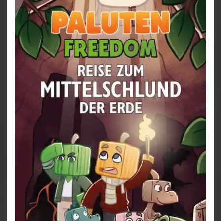
Paluten und Edgar machen sich natürlich sofort auf
den Weg, um das seltene Metall zu besorgen, stoßen
dabei allerdings auf unerwartete Gefahren und
unvorhergesehene Hindernisse. Schaffen sie es,
diesen Widrigkeiten zu trotzen und das Metall zu
bekommen?