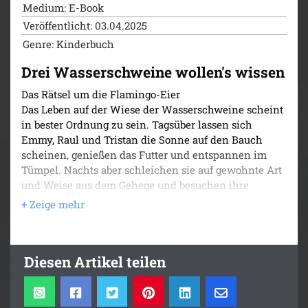
Medium: E-Book
Veröffentlicht: 03.04.2025
Genre: Kinderbuch
Drei Wasserschweine wollen's wissen
Das Rätsel um die Flamingo-Eier
Das Leben auf der Wiese der Wasserschweine scheint
in bester Ordnung zu sein. Tagsüber lassen sich
Emmy, Raul und Tristan die Sonne auf den Bauch
scheinen, genießen das Futter und entspannen im
Tümpel. Nachts aber schleichen sie auf gewohnte Art
und Weise aus dem Gehege und besuchen ihre
Freunde außerhalb.
Doch da verbreitet sich eine Schreckensnachricht
unter den Zootieren: Ein furchtbares Raubtier hat
unter den Flamingos gewütet! Mehrere Tiere sollen
Diesen Artikel teilen
verschwunden sein. Wer würde so etwas nur tun?
Und wo stecken die verschwundenen Vögel? Emmy,
Raul und Tristan machen sich auf die Suche ...