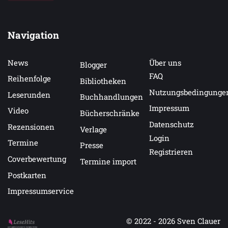
Navigation
News
Über uns
Blogger
FAQ
Reihenfolge
Bibliotheken
Nutzungsbedingunge
Leserunden
Buchhandlungen
Impressum
Video
Bücherschränke
Datenschutz
Rezensionen
Verlage
Login
Termine
Presse
Registrieren
Coverbewertung
Termine import
Postkarten
Impressumservice
© 2022 - 2026
Sven Clauer
Auf LeseHits.de findest Du die besten Bücher.