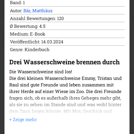
Band: 1
Autor:
Bär, Matthäus
Anzahl Bewertungen: 120
Ø Bewertung: 4.5
Medium: E-Book
Veröffentlicht: 14.03.2024
Genre: Kinderbuch
Drei Wasserschweine brennen durch
Die Wasserschweine sind los!
Die drei kleinen Wasserschweine Emmy, Tristan und
Raul sind gute Freunde und leben zusammen mit
ihrer Herde auf einer Wiese im Zoo. Die drei Freunde
fragen sich, ob es außerhalb ihres Geheges mehr gibt,
als sie zu sehen im Stande sind und was wohl hinter
dem Zaun liegen könnte. Mit Mut, Geschick und
etwas Glück gelingt es ihnen, die Absperrung zu
überwinden und so das »Mehr« und die Welt um sie
herum zu erkunden. Auf ihren nächtlichen Ausflügen