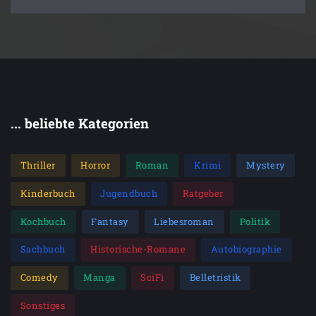
- Witziger Vorlesetitel für die ganze Familie mit
Wasserschweinen als absolute Sympathieträger zum
Liebhaben
- Zweiter Band der beliebten Wasserschweine
- Umfangreich farbig illustriert
Alle Abenteuer der drei Wasserschweine:
... beliebte Kategorien
- Drei Wasserschweine brennen durch
- Drei Wasserschweine wollen's wissen
Thriller
Horror
Roman
Krimi
Mystery
Die Bände sind unabhängig voneinander lesbar.
Kinderbuch
Jugendbuch
Ratgeber
Kochbuch
Fantasy
Liebesroman
Politik
Sachbuch
Historische-Romane
Autobiographie
Comedy
Manga
SciFi
Belletristik
Sonstiges