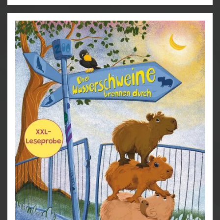
lernen sie die benachbarten Tiere kennen und erleben
spannende und lustige Abenteuer.
- Lustiges Vorleseabenteuer mit absolut liebenswerten
Wasserschweinen
- Der Autor ist Kinder-Songwriter und wurde für
diesen Text mit dem DIXI Kinderliteraturpreis für
neue Talente ausgezeichnet
- Die nächtlichen Abenteuer der drei Wasserschweine
sind die perfekte Gute-Nacht-Lektüre