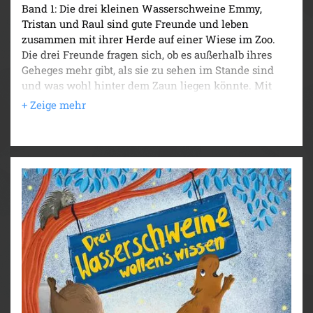
Band 1: Die drei kleinen Wasserschweine Emmy,
Tristan und Raul sind gute Freunde und leben
zusammen mit ihrer Herde auf einer Wiese im Zoo.
Die drei Freunde fragen sich, ob es außerhalb ihres
Geheges mehr gibt, als sie zu sehen im Stande sind
und was wohl hinter dem Zaun liegen könnte. Mit
Mut, Geschick und etwas Glück gelingt es ihnen, die
Absperrung zu überwinden und so das »Mehr« und
die Welt um sie herum zu erkunden. Auf ihren
nächtlichen Ausflügen lernen sie die benachbarten
Tiere kennen und erleben spannende und lustige
Abenteuer.
Band 2: Das Leben auf der Wiese der Wasserschweine
scheint in bester Ordnung zu sein. Tagsüber lassen
sich Emmy, Raul und Tristan die Sonne auf den Bauch
scheinen, genießen das Futter und entspannen im
Tümpel. Nachts aber schleichen sie auf gewohnte Art
und Weise aus dem Gehege und besuchen ihre
Freunde außerhalb. Doch da verbreitet sich eine
Schreckensnachricht unter den Zootieren: Ein