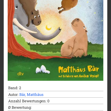
furchtbares Raubtier hat unter den Flamingos gewütet!
Mehrere Tiere sollen verschwunden sein. Wer würde
so etwas nur tun? Und wo stecken die
verschwundenen Vögel? Emmy, Raul und Tristan
machen sich auf die Suche ...
- Leseprobe mit dem ersten Kapitel aus Band 1 und 2
der Wasserschwein-Reihe
- Ungewöhnliche Protagonisten und beliebtes Zoo-
Setting
- Die nächtlichen Abenteuer der drei Wasserschweine
sind die perfekte Gute-Nacht-Lektüre
Zum kompletten ersten Buch finden Sie Quizfragen
auf antolin.de
Band: 2
Autor:
Bär, Matthäus
Anzahl Bewertungen: 0
Ø Bewertung: