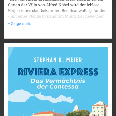
Garten der Villa von Alfred Nobel wird der leblose
Körper eines stadtbekannten Rechtsanwalts gefunden
- mit einer Stange Dynamit im Mund. Der neue Chef
der Kripo, Commissario Tomas Gallo, nimmt die
Ermittlungen auf. Schnell wird ihm klar, dass sich
zwischen den malerischen Hügeln im Hinterland und
den vibrierenden Küstenorten der Riviera ein Fall
ungeahnten Ausmaßes entspinnt.