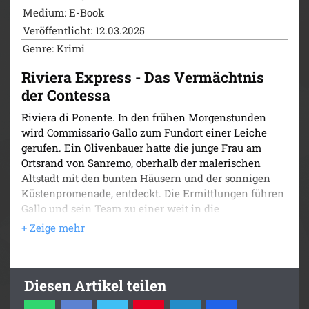
Medium: E-Book
Veröffentlicht: 12.03.2025
Genre: Krimi
Riviera Express - Das Vermächtnis
der Contessa
Riviera di Ponente. In den frühen Morgenstunden
wird Commissario Gallo zum Fundort einer Leiche
gerufen. Ein Olivenbauer hatte die junge Frau am
Ortsrand von Sanremo, oberhalb der malerischen
Altstadt mit den bunten Häusern und der sonnigen
Küstenpromenade, entdeckt. Die Ermittlungen führen
Gallo und sein Team zu einer weit in die
Vergangenheit reichenden Familientragödie - und zu
einer zweiten Leiche. Als der Commissario eine
Verbindung zwischen den Toten enthüllt, tritt er eine
Lawine los, die seine Karriere beenden könnte.
Diesen Artikel teilen