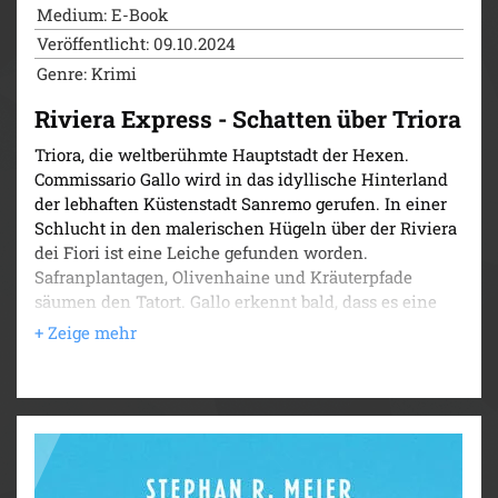
Medium: E-Book
Veröffentlicht: 09.10.2024
Genre: Krimi
Riviera Express - Schatten über Triora
Triora, die weltberühmte Hauptstadt der Hexen.
Commissario Gallo wird in das idyllische Hinterland
der lebhaften Küstenstadt Sanremo gerufen. In einer
Schlucht in den malerischen Hügeln über der Riviera
dei Fiori ist eine Leiche gefunden worden.
Safranplantagen, Olivenhaine und Kräuterpfade
säumen den Tatort. Gallo erkennt bald, dass es eine
Verbindung zwischen dem Toten und einer
vermissten Naturforscherin gibt. Hatte sie gehofft, die
alten Geheimnisse der unzähligen Kräuter, Gewürze
und Heilpflanzen von Triora zu entdecken, für die im
16. Jahrhundert mehr als 200 Frauen der Hexerei
angeklagt wurden?