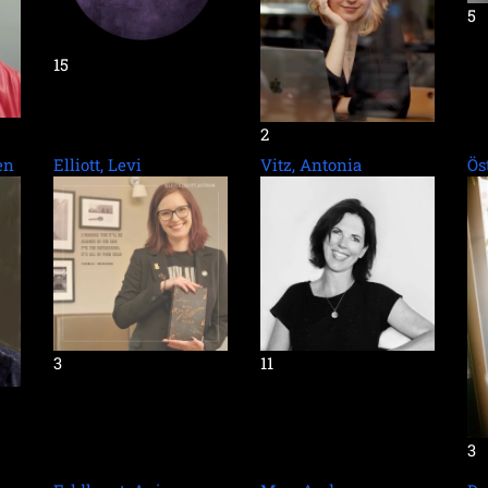
5
15
2
en
Elliott, Levi
Vitz, Antonia
Ös
3
11
3