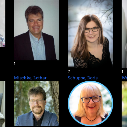
1
7
1
Mischke, Lothar
Schuppe, Doris
We