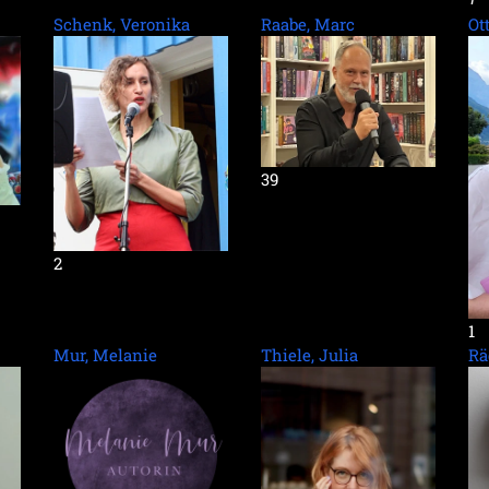
Schenk, Veronika
Raabe, Marc
Ot
39
2
1
Mur, Melanie
Thiele, Julia
Rä