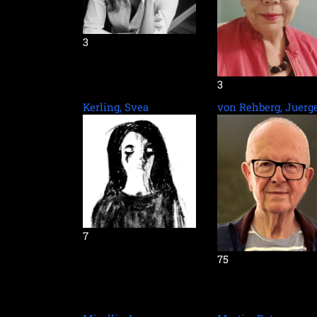
3
3
Kerling, Svea
von Rehberg, Juerg
7
75