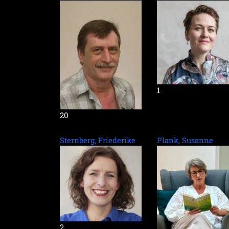
1
20
Sternberg, Friederike
Plank, Susanne
2