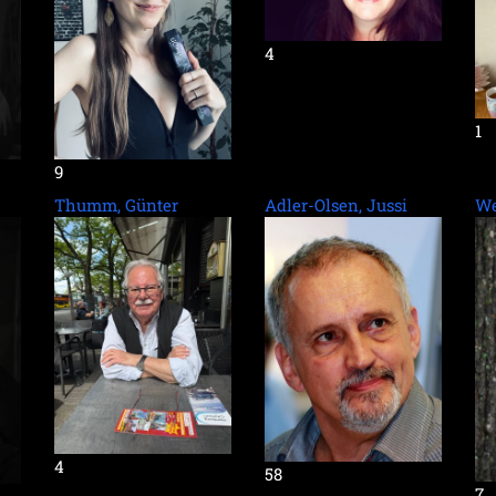
4
1
9
Thumm, Günter
Adler-Olsen, Jussi
We
4
58
7