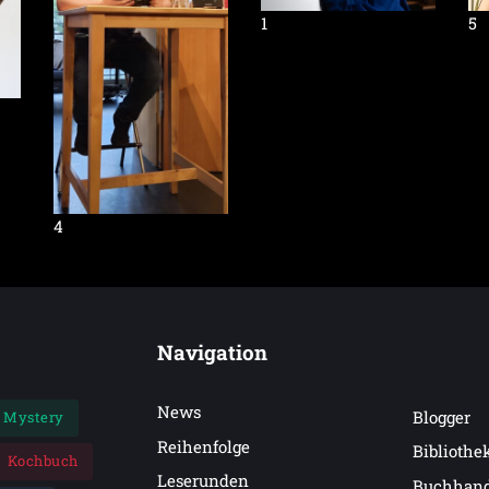
5
1
4
Navigation
News
Blogger
Mystery
Reihenfolge
Bibliothe
Kochbuch
Leserunden
Buchhan