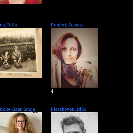
nz, Billa
Englert, Susann
4
ricke-Baar, Sonja
Bierekoven, Dirk