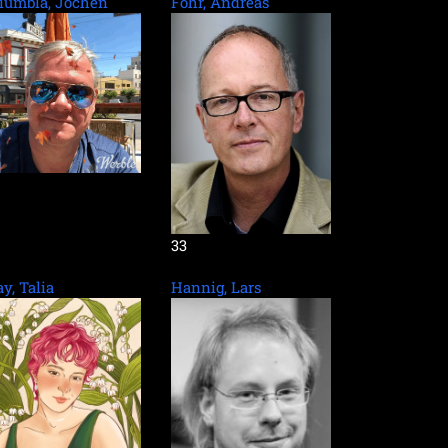
iumbla, Jochen
Föhr, Andreas
33
y, Talia
Hannig, Lars