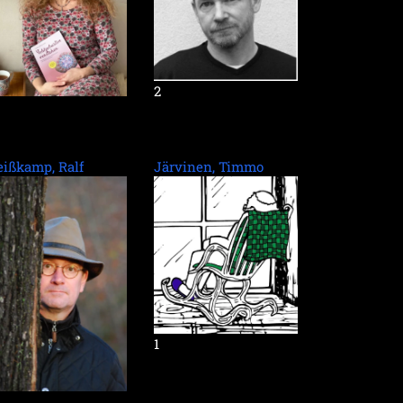
2
ißkamp, Ralf
Järvinen, Timmo
1