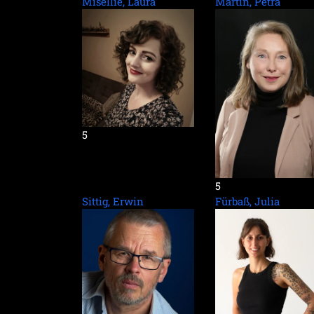
Misellie, Laura
Martin, Petra
5
5
Sittig, Erwin
Fürbaß, Julia