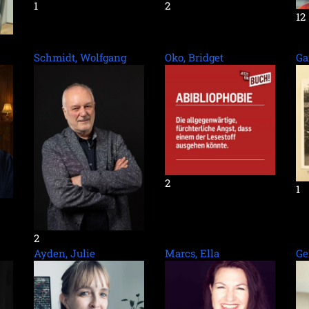
1
2
12
Schmidt, Wolfgang
Oko, Bridget
Ga
2
1
2
Ayden, Julie
Marcs, Ella
Ge