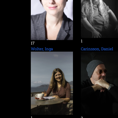
1
17
Wolter, Inga
Carinsson, Daniel
1
3