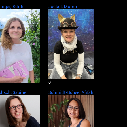
tinger, Edith
Jäckel, Maren
8
disch, Sabine
Schmidt-Bohse, Afifah