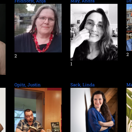
Feldhorst, Anja
May, Andra
Dz
2
2
1
Opitz, Justin
Sack, Linda
Ma