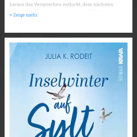
heraus das Versprechen entlockt, dem nächsten
Mann eine Chance zu geben. Enna fühlt sich weit
davon entfernt, ihr Herz erneut zu öffnen.
Schicksalhafte Begegnungen
Doch das Schicksal spielt seine eigenen Karten, als
der charmante Surfer Paul buchstäblich vor ihre Füße
purzelt. Diese unerwartete Begegnung weckt neue
Hoffnungen in Enna, auch wenn ihr der Mut fehlt,
sich darauf einzulassen. Als ob das nicht schon genug
wäre, muss sie sich unverhofft Pudeldame Rosi
kümmern, was ihr Leben komplett auf den Kopf stellt.
Geheimnisse und Entscheidungen
Während Enna versucht, ihr Leben zu ordnen, ahnt
sie nicht, dass auch Paul ein düsteres Geheimnis birgt.
Ihre Gefühle fahren Achterbahn, und jedes Mal, wenn
Paul in ihrer Nähe ist, schlägt ihr Herz schneller. Die
große Frage, die sie umtreibt, ist: Will sie überhaupt