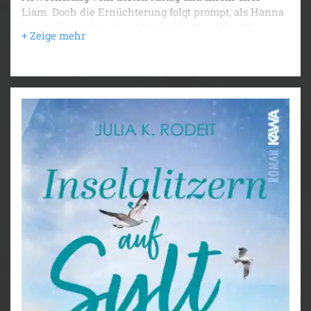
Liam. Doch die Ernüchterung folgt prompt, als Hanna
herausfindet, dass ihre Mutter den Bund der Ehe
ausgerechnet mit dem Vater ihres Jugendschwarms
Tjark eingeht, mit dem sie eine mehr als peinliche
Vorgeschichte verbindet. Schlimmer noch: Sie und
Tjark sollen die Hochzeit organisieren! Ihren Eltern
zuliebe raufen sie sich notgedrungen zusammen.
Dabei stellt Hanna schnell fest, dass Tjark von seinem
Charme nichts eingebüßt hat und ihr Herz noch
immer ein bisschen schneller schlägt, wenn sie ihn
sieht … Das Chaos ist perfekt, als die Vergangenheit
Hanna auf andere Weise ebenfalls einholt. Gelingt ihr
der Befreiungsschlag? Und hilft ihr am Ende sogar
Tjark aus der Misere? Herzklopfen und große Gefühle
vor der atemberaubenden Kulisse Sylts – der neue
Roman von Bestsellerautorin Julia K. Rodeit.
Freue dich bereits jetzt auf den nächsten Roman der
beliebten Reihe! Gelingt es Mara in „Inselglitzern auf