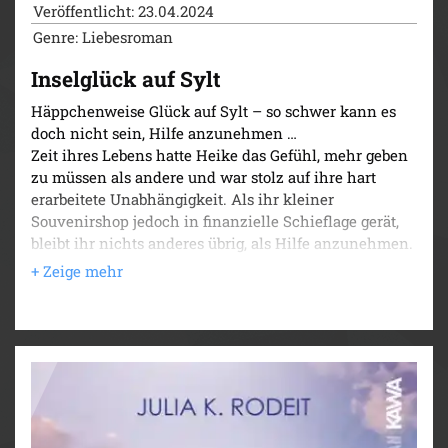
Veröffentlicht: 23.04.2024
Genre: Liebesroman
Inselglück auf Sylt
Häppchenweise Glück auf Sylt – so schwer kann es
doch nicht sein, Hilfe anzunehmen …
Zeit ihres Lebens hatte Heike das Gefühl, mehr geben
zu müssen als andere und war stolz auf ihre hart
erarbeitete Unabhängigkeit. Als ihr kleiner
Souvenirshop jedoch in finanzielle Schieflage gerät,
bleibt ihr nichts anderes übrig, als Hilfe anzunehmen.
Wenn das nur nicht so verdammt schwer wäre! Und
wenn es nicht ausgerechnet Joe, der neue Koch im
Hotel Strandmuschel wäre, der seine Unterstützung
anbietet. Er ist nicht nur äußerst geschickt im
Umgang mit Baumaterial, er versteht es auch, Heikes
Herz gehörig ins Wanken zu bringen.
Heike ist hin und hergerissen. So schwer kann es
doch nicht sein, Hilfe anzunehmen. Doch
ausgerechnet von Joe, der selbst ein Geheimnis