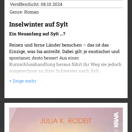
Veröffentlicht: 08.10.2024
Genre: Roman
Inselwinter auf Sylt
Ein Neuanfang auf Sylt …?
Reisen und ferne Länder besuchen – das ist das
Einzige, was Isa antreibt. Dabei gilt: je exotischer und
spontaner, desto besser! Aus einer
Kurzschlusshandlung heraus führt ihr Weg sie jedoch
ausgerechnet zu ihrer Schwester nach Sylt.
Kontrastreicher könnte das Leben nicht sein, denn in
Lenes Hotel geht es zur Weihnachtszeit eher
traditionell und kitschig zu.
Als Isa den spießigen Lars trifft, ahnt sie zunächst
nicht, dass in der Begegnung Zündstoff steckt, denn in
der Bliebtheitsskala der Sylter Freunde rangiert Lars
nicht gerade an erster Stelle. Vielleicht ist gerade das
der Grund, warum sie sich zwischen all den