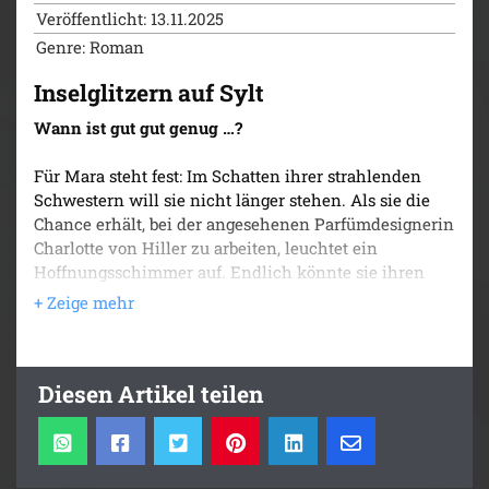
Inselleuchten auf Sylt
Veröffentlicht: 13.11.2025
Inselglitzern auf Sylt
Genre: Roman
Inselglitzern auf Sylt
Wann ist gut gut genug …?
Für Mara steht fest: Im Schatten ihrer strahlenden
Schwestern will sie nicht länger stehen. Als sie die
Chance erhält, bei der angesehenen Parfümdesignerin
Charlotte von Hiller zu arbeiten, leuchtet ein
Hoffnungsschimmer auf. Endlich könnte sie ihren
eigenen Platz im Rampenlicht finden! Doch die
Realität ist ernüchternd. Charlottes berüchtigter
Raubein-Charme ist eine Herausforderung und macht
die Arbeit zur ständigen Bewährungsprobe. Als die
Diesen Artikel teilen
entscheidende Frage aufkommt, ob sie Weihnachten
auf dem sturmgepeitschten Sylt verbringen oder ihren
Arbeitsplatz verlieren soll, stellt sich Mara selbst ein
Ultimatum.