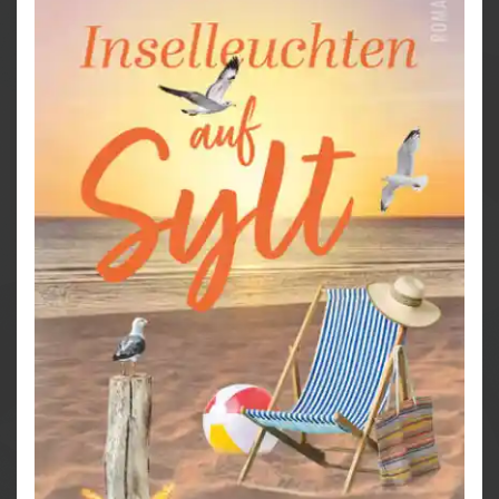
verliebten Paaren zu ihm hingezogen fühlt, obwohl er
das genaue Gegenteil von ihr ist.
Schließlich wird Isa klar, dass vieles im Leben anders
erscheint, wenn man einen zweiten Blick riskiert –
vor allem, wenn die Liebe ihre Finger im Spiel hat.
Denn dabei lernt man plötzlich auch jede Menge über
sich selbst …
Sylt zur Winterzeit – so stürmisch wie das
Gefühlsleben von Isa und Lars. Und doch schwebt
über allem der magische Hauch der Weihnachtszeit.
Der neue Roman von Bestseller-Autorin Julia K.
Rodeit.