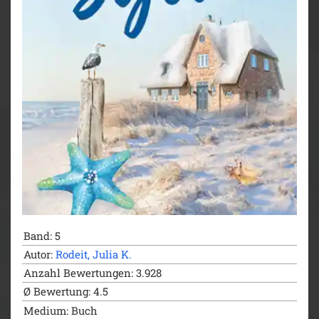
versuchen, ihre Liebe wiederzufinden?
Genieße „Inselküsse auf Sylt“Band 4 der Inselträume
auf Sylt, Julia K. Rodeits neuem Wohlfühlroman,
angesiedelt vor der bezaubernden Kulisse der Insel
Sylt.
Band: 5
Autor:
Rodeit, Julia K.
Anzahl Bewertungen: 3.928
Ø Bewertung: 4.5
Medium: Buch