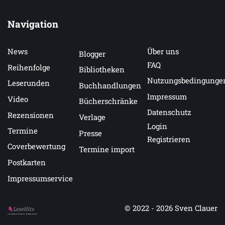
Alle Romane der Inselträume-auf-Sylt-Reihe sind in
Navigation
sich abgeschlossen und können unabhängig
voneinander gelesen werden. Ein Wiedersehen mit
liebgewonnenen Personen ist aber nicht
News
Über uns
Blogger
ausgeschlossen ...
FAQ
Reihenfolge
Bibliotheken
Die Reihe im Überblick:
Nutzungsbedingunge
Leserunden
Buchhandlungen
Impressum
Inselliebe auf Sylt
Video
Bücherschränke
Inselsommer auf Sylt
Datenschutz
Rezensionen
Verlage
Inselglück auf Sylt
Login
Inselküsse auf Sylt
Termine
Presse
Registrieren
Inselwinter auf Sylt
Coverbewertung
Termine import
Inselleuchten auf Sylt
Postkarten
Inselglitzern auf Sylt
Impressumservice
© 2022 - 2026
Sven Clauer
Auf LeseHits.de findest Du die besten Bücher.