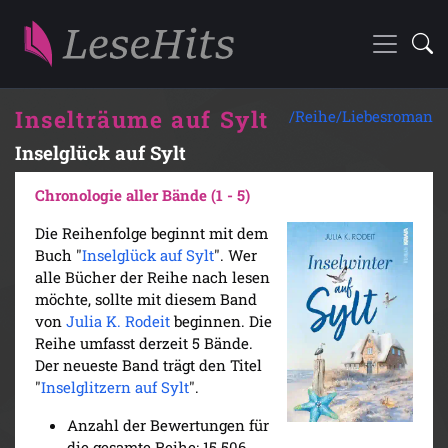
Inselträume auf Sylt
/Reihe/
Liebesroman
Inselglück auf Sylt
Chronologie aller Bände (1 - 5)
Die Reihenfolge beginnt mit dem
Buch "
Inselglück auf Sylt
". Wer
alle Bücher der Reihe nach lesen
möchte, sollte mit diesem Band
von
Julia K. Rodeit
beginnen. Die
Reihe umfasst derzeit 5 Bände.
Der neueste Band trägt den Titel
"
Inselglitzern auf Sylt
".
Anzahl der Bewertungen für
die gesamte Reihe: 15.506