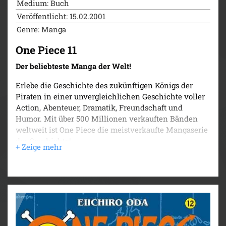
Medium: Buch
Veröffentlicht: 15.02.2001
Genre: Manga
One Piece 11
Der beliebteste Manga der Welt!
Erlebe die Geschichte des zukünftigen Königs der
Piraten in einer unvergleichlichen Geschichte voller
Action, Abenteuer, Dramatik, Freundschaft und
Humor. Mit über 500 Millionen verkauften Bänden
weltweit ist One Piece die meistverkaufte Mangaserie
der Geschichte!
Rache für Nami! Ruffy zeigt Arlong ein für alle Mal,
wo der Hammer hängt. In Loguetown, der nächsten
Station unserer fünf Freunde auf der Suche nach dem
One Piece, trifft Ruffy alte Gegner wieder, mit denen er
nicht im Traum gerechnet hätte. Damit nicht genug,
muss er sich auch noch gegen einen ziemlich