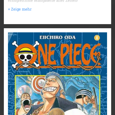
erfolgreichste Mangaserie aller Zeiten!
Der Kampf gegen Don Creek und seine zwei
grausamen Offiziere Perle Eisenschild und Gin
scheint aussichtslos, zumal sie den Chefkoch Jeff als
Geisel genommen haben. Doch der nette Sanji, der
Jeff eigentlich gar nicht leiden kann, tritt plötzlich
den Kampf auf Leben und Tod an und offenbart ein
grausiges Geheimnis, das er mit Jeff teilt...
Für Fans von Naruto, Dragon Ball, My Hero Academia
und Fairy Tail!
Weitere Infos:
- Anime-Serie bei Crunchyroll
- bisher 13 Anime-Kinofilme
- DVD/BD bei Kazé
- Live-Action-Netflixserie
- diverse Videospiele
- ab 10 Jahren