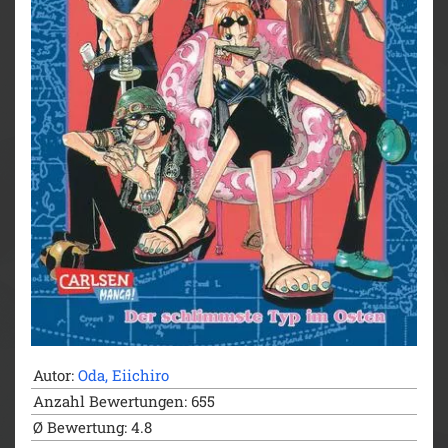
- bisher 13 Anime-Kinofilme
- DVD/BD bei Kazé
- Live-Action-Netflixserie geplant
- diverse Videospiele
- ab 10 Jahren
Autor:
Oda, Eiichiro
Anzahl Bewertungen: 655
Ø Bewertung: 4.8