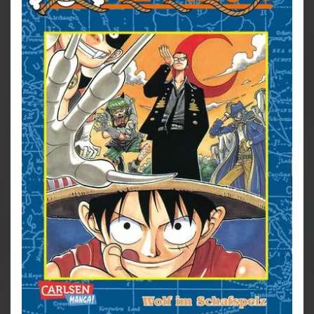
Weitere Infos:
- Anime-Serie bei Crunchyroll
- bisher 13 Anime-Kinofilme
- DVD/BD bei Kazé
- Live-Action-Netflixserie
- diverse Videospiele
- ab 10 Jahren