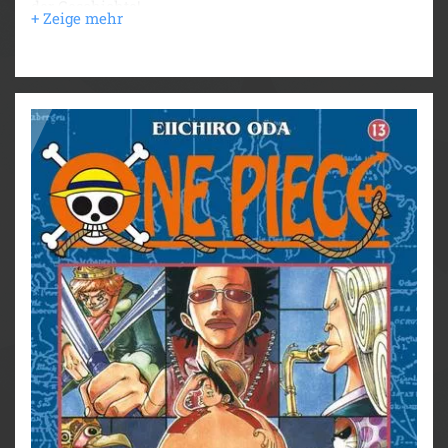
der Geschichte!
Nach einer rasanten Flucht aus Loguetown, verfolgt
von Buggy, Alvida und Smoker, landen Ruffy und
seine Freunde endlich auf der Grand Line. Doch hier
spielt das Wetter verrückt, Namis Navigationskünste
helfen nicht weiter und dann will ihnen auch noch
ein trauernder Riesenwal an den Kragen. Zum Glück
werden sie wenigstens auf Whiskey Peak, der Kaktus
Insel, freundlich aufgenommen... oder doch nicht?
Für Fans von Naruto, Dragon Ball, My Hero Academia
und Fairy Tail!
Weitere Infos:
- Anime-Serie bei Crunchyroll, Wakanim und Anime
on Demand
- bisher 13 Anime-Kinofilme
- DVD/BD bei Kazé
- Live-Action-Netflixserie geplant
- diverse Videospiele