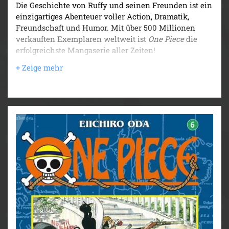
Die Geschichte von Ruffy und seinen Freunden ist ein
einzigartiges Abenteuer voller Action, Dramatik,
Freundschaft und Humor. Mit über 500 Millionen
verkauften Exemplaren weltweit ist
One Piece
die
erfolgreichste Mangaserie aller Zeiten!
Käpt'n Black, der schmierige Butler Beauregard, will
Miss Kaya töten und ihr Vermögen erben. Mit fiesen
Techniken wie der Katzenkralle und dem Todes-
Buckel macht er Ruffy schwer zu schaffen. Derweil
hat sein Gehilfe Jacko Miss Kaya in die Enge
getrieben und fast sieht es so aus, als würden die
finsteren Pläne Käpt'n Blacks aufgehen...
Für Fans von Naruto, Dragon Ball, My Hero Academia
und Fairy Tail!
Weitere Infos:
- Anime-Serie bei Crunchyroll
- bisher 13 Anime-Kinofilme
- DVD/BD bei Kazé