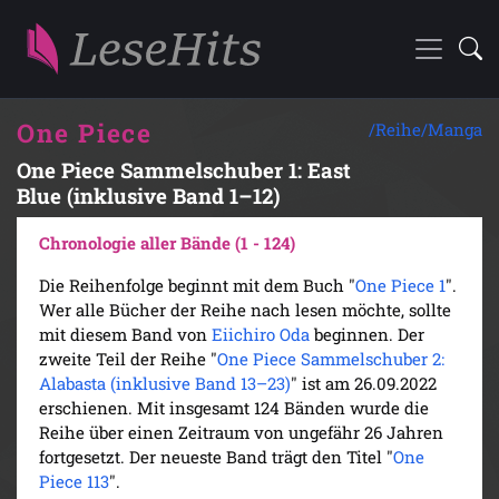
One Piece
/Reihe/
Manga
One Piece Sammelschuber 1: East
Blue (inklusive Band 1–12)
Chronologie aller Bände (1 - 124)
Die Reihenfolge beginnt mit dem Buch "
One Piece 1
".
Wer alle Bücher der Reihe nach lesen möchte, sollte
mit diesem Band von
Eiichiro Oda
beginnen. Der
zweite Teil der Reihe "
One Piece Sammelschuber 2:
Alabasta (inklusive Band 13–23)
" ist am 26.09.2022
erschienen. Mit insgesamt 124 Bänden wurde die
Reihe über einen Zeitraum von ungefähr 26 Jahren
fortgesetzt. Der neueste Band trägt den Titel "
One
Piece 113
".