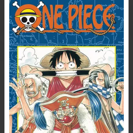
verkauften Exemplaren weltweit ist One Piece die
erfolgreichste Mangaserie aller Zeiten!
Abenteuer-Manga über einen Jungen und seinen
Traum, der König der Piraten zu werden
Die Serie gilt als noch nicht abgeschlossen
Für Fans von "Naruto", "Dragon Ball", "My Hero
Academia" und "Fairy Tail"
Ideal für Jungs, Mädchen und alle Geschlechter
ab 10 Jahren
Tolle Charaktere, dynamische Action und ein
packendes Abenteuer: Der Beginn von One Piece