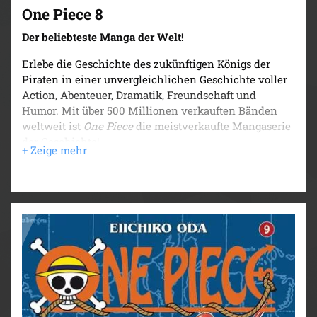
One Piece 8
Der beliebteste Manga der Welt!
Erlebe die Geschichte des zukünftigen Königs der
Piraten in einer unvergleichlichen Geschichte voller
Action, Abenteuer, Dramatik, Freundschaft und
Humor. Mit über 500 Millionen verkauften Bänden
weltweit ist
One Piece
die meistverkaufte Mangaserie
der Geschichte!
Ruffy muss wirklich alle seine Kräfte aufbieten, um im
Kampf gegen Don Creek zu bestehen. Nicht zuletzt mit
Hilfe des schlagkräftigen Smutjes Sanji kann er den
Kampf in einem dramatischen Finale für sich
entscheiden. Doch Ruffy muss weiterkämpfen, denn
er will unbedingt Sanji für seine Manschaft anheuern,
doch der möchte die Baratié nicht verlassen...
Für Fans von Naruto, Dragon Ball, My Hero Academia
und Fairy Tail!