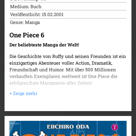
Medium: Buch
Veröffentlicht: 15.02.2001
Genre: Manga
One Piece 6
Der beliebteste Manga der Welt!
Die Geschichte von Ruffy und seinen Freunden ist ein
einzigartiges Abenteuer voller Action, Dramatik,
Freundschaft und Humor. Mit über 500 Millionen
verkauften Exemplaren weltweit ist One Piece die
erfolgreichste Mangaserie aller Zeiten!
Ruffy hat Küchendienst auf dem Restaurantschiff
Baratié. Als der gefürchtete Pate der Piraten Don Creek
mit hundert Mann andockt, kommt es zum großen
Showdown! Denn der Chefkoch Jeff war früher als
Rotfuß-Jeff Pirat und sogar auf der Grand Line
unterwegs...