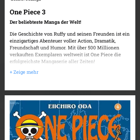
One Piece 3
Der beliebteste Manga der Welt!
Die Geschichte von Ruffy und seinen Freunden ist ein
einzigartiges Abenteuer voller Action, Dramatik,
Freundschaft und Humor. Mit über 500 Millionen
verkauften Exemplaren weltweit ist One Piece die
erfolgreichste Mangaserie aller Zeiten!
Nach dem großen Kampf gegen Buggy den Clown
winken schon wieder neue Abenteuer. Nicht nur der
Mann in der Kiste, der einen Schatz bewacht, sondern
auch ein feiner Butler, dem Ruffy und seine Bande auf
der Suche nach einem geeigneten Schiff begegnen,
machen den Schatzsuchern das Leben schwer...
Für Fans von Naruto, Dragon Ball, My Hero Academia
und Fairy Tail!