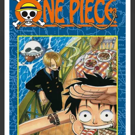
Für Fans von Naruto, Dragon Ball, My Hero Academia
und Fairy Tail!
Weitere Infos:
- Anime-Serie bei Crunchyroll
- bisher 13 Anime-Kinofilme
- DVD/BD bei Kazé
- Live-Action-Netflixserie
- diverse Videospiele
- ab 10 Jahren