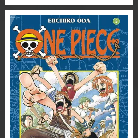
Gefahr ist, glaubt ihm keiner mehr. Zum Glück helfen
ihm Ruffy und Lorenor Zorro im Kampf gegen die
Piraten, denn gegen so finstere Gegner wie die Brüder
Maunz hätte er alleine sehr schlechte Karten...
Für Fans von Naruto, Dragon Ball, My Hero Academia
und Fairy Tail!
Weitere Infos:
- Anime-Serie bei Crunchyroll
- bisher 13 Anime-Kinofilme
- DVD/BD bei Kazé
- Live-Action-Netflixserie
- diverse Videospiele
- ab 10 Jahren