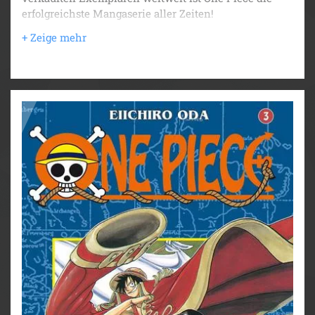
erfolgreichste Mangaserie aller Zeiten!
Auf der Suche nach einer geeigneten Mannschaft
macht sich Ruffy mit Zorro zusammen auf den Weg
zur Grand Line. Doch auf dem Weg begegnen sie der
Diebin Nami, die Piraten beklaut und Buggy, dem
Clown, einem berüchtigten Piraten, die Seekarte zur
Grand Line klauen will. Da Nami auch navigieren
kann, will Ruffy sie unbedingt im Team haben und
macht sich damit Buggy zum Feind...
Für Fans von Naruto, Dragon Ball, My Hero Academia
und Fairy Tail!
Weitere Infos:
- Anime-Serie bei Crunchyroll
- bisher 13 Anime-Kinofilme
- DVD/BD bei Kazé
- Live-Action-Netflixserie
- diverse Videospiele