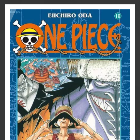
Menschen auf der Insel Arlong Park unterdrücken.
Das Schlimmste ist, dass Nami mit den grausamen
Fischmenschen gemeinsame Sache macht. Doch
Widerstand regt sich gegen dieses Terror-Regime und
zeitgleich mit Sanji und Ruffy segelt auch die Marine
nach Arlong Park...
Für Fans von Naruto, Dragon Ball, My Hero Academia
und Fairy Tail!
Weitere Infos:
- Anime-Serie bei Crunchyroll, Wakanim und Anime
on Demand
- bisher 13 Anime-Kinofilme
- DVD/BD bei Kazé
- Live-Action-Netflixserie geplant
- diverse Videospiele
- ab 10 Jahren