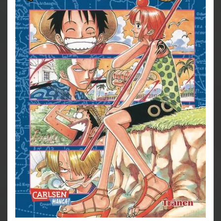
Weitere Infos:
- Anime-Serie bei Crunchyroll, Wakanim und Anime
on Demand
- bisher 13 Anime-Kinofilme
- DVD/BD bei Kazé
- Live-Action-Netflixserie geplant
- diverse Videospiele
- ab 10 Jahren