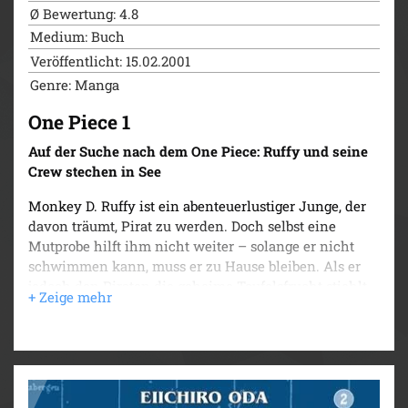
Ø Bewertung: 4.8
Medium: Buch
Veröffentlicht: 15.02.2001
Genre: Manga
One Piece 1
Auf der Suche nach dem One Piece: Ruffy und seine
Crew stechen in See
Monkey D. Ruffy ist ein abenteuerlustiger Junge, der
davon träumt, Pirat zu werden. Doch selbst eine
Mutprobe hilft ihm nicht weiter – solange er nicht
schwimmen kann, muss er zu Hause bleiben. Als er
jedoch den Piraten die geheime Teufelsfrucht stiehlt
und sie kurzerhand zum Nachtisch isst, verändert
sich sein Leben schlagartig.
Die Geschichte von Ruffy und seinen Freunden ist ein
einzigartiges Abenteuer voller Action, Dramatik,
Freundschaft und Humor. Mit über 500 Millionen