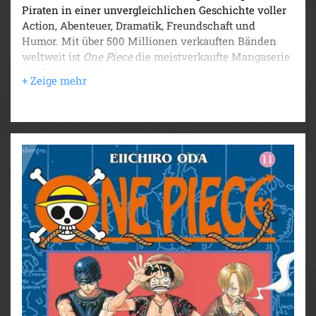
Piraten in einer unvergleichlichen Geschichte voller
Action, Abenteuer, Dramatik, Freundschaft und
Humor. Mit über 500 Millionen verkauften Bänden
weltweit ist
One Piece
die meistverkaufte Mangaserie
der Geschichte!
Nami muss vor den Fischmenschen gerettet werden!
Ein gewaltiger Kampf entbrennt zwischen Ruffy,
Zorro, Sanji, Lysop und den Fischmenschen von
Arlong. Die Kräfte scheinen gleich verteilt, doch als
Arlong Ruffy, der in einem Felsblock stecken
geblieben ist, mit dem Fels ins Meer schmeißt, wird
die Lage brenzlig. Vor allem Ruffy geht die Luft aus...
Für Fans von Naruto, Dragon Ball, My Hero Academia
und Fairy Tail!
Weitere Infos:
- Anime-Serie bei Crunchyroll, Wakanim und Anime
on Demand