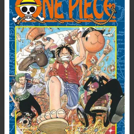
stürmischen Heiratsantrag wehren und verliert dabei
fast den Kopf...
Für Fans von Naruto, Dragon Ball, My Hero Academia
und Fairy Tail!
Weitere Infos:
- Anime-Serie bei Crunchyroll, Wakanim und Anime
on Demand
- bisher 13 Anime-Kinofilme
- DVD/BD bei Kazé
- Live-Action-Netflixserie geplant
- diverse Videospiele
- ab 10 Jahren