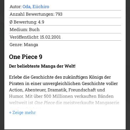
Autor:
Oda, Eiichiro
Anzahl Bewertungen: 793
Ø Bewertung: 4.9
Medium: Buch
Veröffentlicht: 15.02.2001
Genre: Manga
One Piece 9
Der beliebteste Manga der Welt!
Erlebe die Geschichte des zukünftigen Königs der
Piraten in einer unvergleichlichen Geschichte voller
Action, Abenteuer, Dramatik, Freundschaft und
Humor. Mit über 500 Millionen verkauften Bänden
weltweit ist
One Piece
die meistverkaufte Mangaserie
der Geschichte!
Lysop und Lorenor Zorro stoßen bei der Suche nach
Nami auf gefährliche Fischmenschen, die die