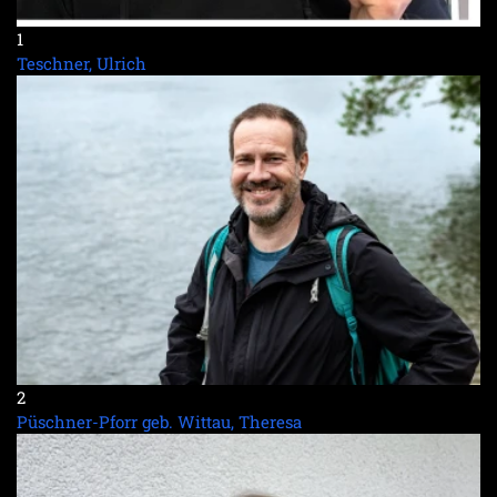
1
Teschner, Ulrich
2
Püschner-Pforr geb. Wittau, Theresa