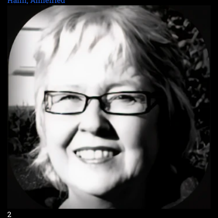
Hahn, Annefried
2