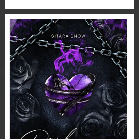
Du bist uns in die Dunkelheit gefolgt.
Und hast nicht erkannt, was sich in ihr versteckt.
Jetzt ist es zu spät.
Ich hätte nie erwartet, dass mein Plan, drei
Psychopathen zu manipulieren, so schieflaufen
würde.
Statt meine Freiheit zurückzubekommen, finde ich
mich plötzlich in der Gewalt eines kranken Sadisten
wieder, der nur ein Ziel hat: mich zu brechen.
Ich kämpfe mit all meiner Kraft, doch es scheint
keinen Ausweg zu geben.
Als ich von unerwarteter Seite Hilfe erhalte, muss ich
eine folgenschwere Entscheidung treffen.
Nicht nur mein Leben ist in Gefahr und ein weiteres
Mal sind die Dark Psychos meine einzige Chance.
Der Teufel, das Monster und der Engel ziehen mich
immer tiefer in ihre wahnsinnige Welt voller
Schmerz und Lust.
Gnadenlos treiben sie mich über meine Grenzen und