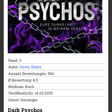
schließen ihre Ketten um mich.
Mein Körper gehört ihnen, aber kann meine Seele in
ihrer Dunkelheit bestehen?
Denn an ihren Fesseln hängen Schatten, die niemals
hätten befreit werden dürfen…
DARK ROMANCE + REVERSE HAREM
Explizite Szenen, direkte Sprache, moralisch
farbenblind.
Teil 2 der Dark Psychos Reihe.
Band: 3
Autor:
Snow, Sitara
Anzahl Bewertungen: 560
Ø Bewertung: 4.5
Medium: Buch
Veröffentlicht: 14.02.2025
Genre: Sonstiges
Dark Psychos