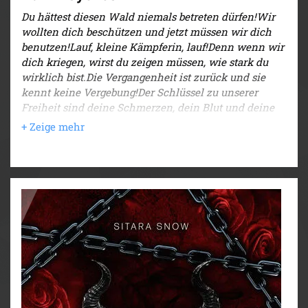
Du hättest diesen Wald niemals betreten dürfen!Wir
wollten dich beschützen und jetzt müssen wir dich
benutzen!Lauf, kleine Kämpferin, lauf!Denn wenn wir
dich kriegen, wirst du zeigen müssen, wie stark du
wirklich bist.Die Vergangenheit ist zurück und sie
kennt keine Vergebung!Der Schlüssel zu unserer
Freiheit sind deine Schmerzen, dein Blut und deine
Tränen.Bist du unserer Dunkelheit gewachsen?Oder
wird sie dich zerbrechen?
DARK ROMANCE +
REVERSE HAREM
Explizite Szenen, direkte Sprache,
moralisch farbenblind.