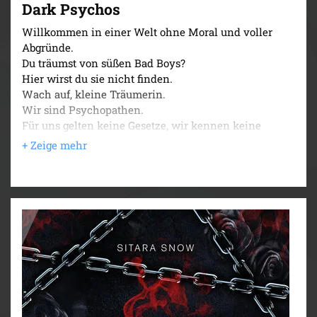
Dark Psychos
Willkommen in einer Welt ohne Moral und voller
Abgründe.
Du träumst von süßen Bad Boys?
Hier wirst du sie nicht finden.
Wach auf, kleine Träumerin.
Wir sind Psychopathen.
Für uns gelten keine Gesetze, wir kennen keine
Grenzen und vor uns gibt es kein Entkommen.
Wir nehmen uns, was wir wollen.
Auch dich.
Du glaubst, du könntest uns herausfordern?
Komm schon, versuch es, unterhalte uns ein bisschen.
Sobald du in unserem Keller bist, wirst du ihn nie
wieder verlassen.
Denn wir hören erst mit dem Spielen auf, wenn wir
unsere Spielzeuge zerstört haben.
Ich hätte nie erwartet, dass die Rache an meinem Ex
so schieflaufen und mich auf die Abschussliste der