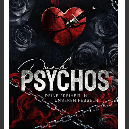
wahnsinnigsten Gangster der Stadt setzen würde.
Noch weniger hätte ich erwartet, dass diese drei
Psychopathen meine einzige Chance sein könnten, zu
überleben, denn nicht nur sie sind hinter mir her.
Eingesperrt in ihren Keller, muss ich alles daran
setzen, sie zu manipulieren und die Kontrolle zu
übernehmen.
Nur funktionieren die Tricks, mit denen ich Männer
für gewöhnlich täusche, bei ihnen nicht.
Die Dark Psychos treiben ihr ganz eigenes Spiel mit
mir.
Sie stürzen mich in einen dunklen Abgrund voller
Schmerzen, Blut und Verlangen.
Und es fühlt sich viel zu gut an, zu fallen…
DARK ROMANCE + REVERSE HAREM
Explizite Szenen, direkte Sprache, moralisch
farbenblind.
Teil 1 der Dark Psychos Reihe.