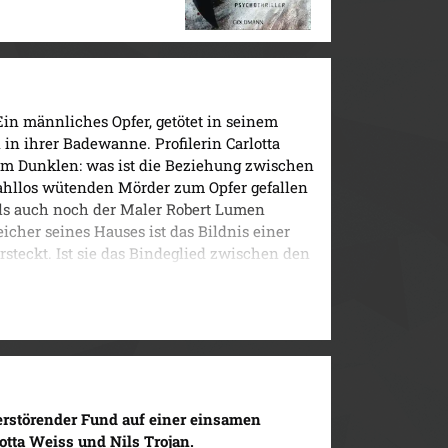
in männliches Opfer, getötet in seinem
 in ihrer Badewanne. Profilerin Carlotta
im Dunklen: was ist die Beziehung zwischen
hllos wütenden Mörder zum Opfer gefallen
 als auch noch der Maler Robert Lumen
her seines Hauses ist das Bildnis einer
rsteckt. Ist sie das Bindeglied zwischen den
rte kleidet und ein zwielichtiges
e Frau möglicherweise verbunden hat,
 in welch tödlicher Gefahr sie wirklich
 ...
rstörender Fund auf einer einsamen
otta Weiss und Nils Trojan.