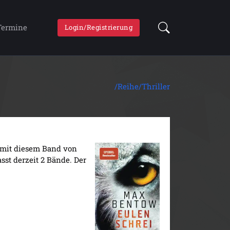
Termine
Login/Registrierung
/Reihe/
Thriller
e mit diesem Band von
sst derzeit 2 Bände. Der