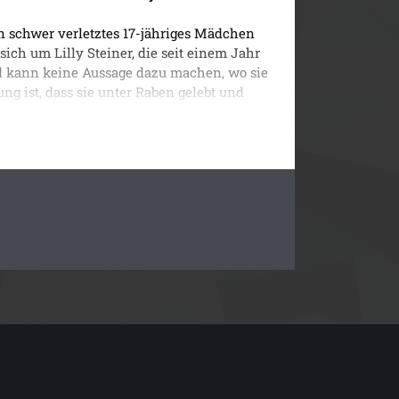
n schwer verletztes 17-jähriges Mädchen
 sich um Lilly Steiner, die seit einem Jahr
 und kann keine Aussage dazu machen, wo sie
ung ist, dass sie unter Raben gelebt und
otta Weiss und Nils Trojan übernehmen die
enen Waldstück, in dem Lilly angefahren
einer Lichtung stoßen sie auf sieben
an Bäume angebunden sind. Aber dann
ignis, das alles zunichtemacht, was Carlotta