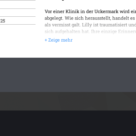
Vor einer Klinik in der Uckermark wird ei
abgelegt. Wie sich herausstellt, handelt es
025
als vermisst galt. Lilly ist traumatisiert
sich aufgehalten hat. Ihre einzige Erinner
angeblich deren Sprache erlernt hat. Carl
Ermittlungen und machen in einem entleg
wurde, eine unheimliche Entdeckung: Auf 
lebensgroße Puppen, die in einem Kreis 
kommt es zu einem tiefst verstörenden Ere
und Nils über Lilly zu wissen glaubten …