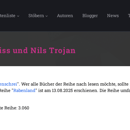
tenliste
Stöbern
Autoren
Blogger
News
iss und Nils Trojan
enschrei
". Wer alle Bücher der Reihe nach lesen möchte, sollt
Reihe "
Rabenland
" ist am 13.08.2025 erschienen. Die Reihe umfa
e Reihe: 3.060