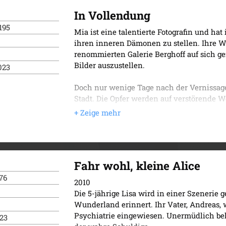
In Vollendung
195
Mia ist eine talentierte Fotografin und ha
ihren inneren Dämonen zu stellen. Ihre 
renommierten Galerie Berghoff auf sich g
Bilder auszustellen.
023
Doch nur wenige Tage nach der Vernissage 
Stadt. Die Opfer werden auf verstörende W
widerspiegeln.
Schon bald geraten Mia und der Galerist Ma
und Wagner. Der Täter tritt persönlich mit
Bewunderung, doch diese verhängnisvolle 
Fahr wohl, kleine Alice
gefährliche Abwärtsspirale.
76
2010
Im Laufe der Ermittlungen kommen dunkl
Die 5-jährige Lisa wird in einer Szenerie
Licht, und es wird immer klarer, dass hin
Wunderland erinnert. Ihr Vater, Andreas, wi
Psychiatrie eingewiesen. Unermüdlich beh
023
Ein atemloser Thriller über die Abgründe