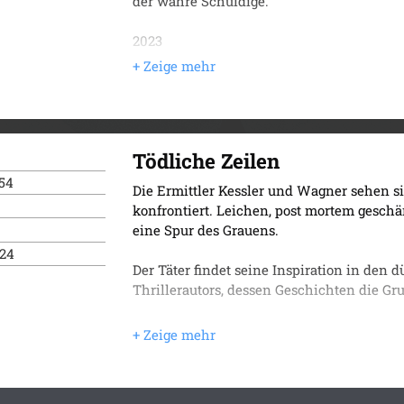
der wahre Schuldige.
Der erste Fall der Ermittler Kessler und W
2023
während der Eröffnung des Whispering Lea
Julia geführten Teehaus, verschwindet Ju
wird später im Hinterhof des Teehauses tot
an Szenen aus Alice im Wunderland. Andre
entlassen, gerät erneut in Verdacht.
Tödliche Zeilen
Allerdings führen Unstimmigkeiten dazu, 
54
Die Ermittler Kessler und Wagner sehen s
sowohl den aktuellen Fall von Noelia als 
konfrontiert. Leichen, post mortem geschä
untersuchen müssen. Wagners Begegnung mi
eine Spur des Grauens.
droht die Ermittlungen gefährlich zu beein
024
einstigen Freunde in den Fokus der Ermitt
Der Täter findet seine Inspiration in den
verbergen scheint. Kriminaldirektor Hors
Thrillerautors, dessen Geschichten die Gr
Kessler, hütet ebenfalls ein Geheimnis, d
Die Spuren führen das Ermittlerduo diesma
Der zweite Fall für die Ermittler Kessler 
Während Kessler und Wagner verzweifelt v
sich die Leichen, und die Zeit rinnt ihnen