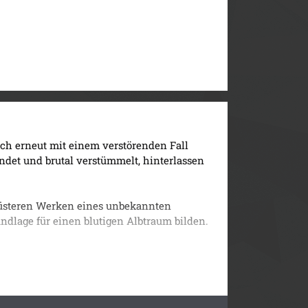
agner
ves, einem von Andreas' älterer Tochter
lias 5-jährige Nichte Noelia. Das Mädchen
 aufgefunden, und der Tatort erinnert erneut
as Winter, mittlerweile aus der Psychiatrie
dass die Ermittler Kessler und Wagner
ich erneut mit einem verstörenden Fall
auch den alten Fall von Lisa Winter
ndet und brutal verstümmelt, hinterlassen
t Julia, seiner einstigen großen Liebe,
flussen. Gleichzeitig geraten seine
lungen, da jeder von ihnen etwas zu
 düsteren Werken eines unbekannten
t Wellhausen, ehemaliger Partner von
undlage für einen blutigen Albtraum bilden.
as mit den Morden in Verbindung steht.
l in die Welt der Autoren und Buchblogger.
und Wagner.
ersuchen, den Täter zu entlarven, häufen
 durch die Finger.