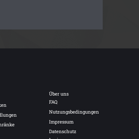
riminalkommissar Jerry in den Strudel der
ripo hat er sich als Privatdetektiv über
 aktuellen Fall ermittelt, wird er mit seiner
rontiert.
ler und Wagner.
Über uns
FAQ
ken
Nutzungsbedingungen
dlungen
Impressum
hränke
Datenschutz