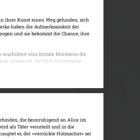
t in ihrer Kunst einen Weg gefunden, sich
Werke haben die Aufmerksamkeit der
ezogen und sie bekommt die Chance, ihre
erschüttert eine brutale Mordserie die
eise inszeniert, die Mias Kunstwerke
rc Berghoff ins Visier der Ermittler Kessler
 Mia in Kontakt und offenbart seine
Verbindung stürzt Mias Geist in eine
e Geheimnisse aus Mias Vergangenheit ans
 gefunden, die beunruhigend an Alice im
ter den Morden eine düstere Wahrheit lauert.
rd als Täter verurteilt und in die
auptet er, der »verrückte Hutmacher« sei
 der menschlichen Psyche.