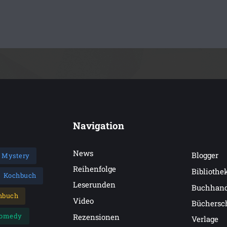
Inmitten des Chaos gerät der ehemalige K
Ereignisse. Nach seinem Rauswurf bei der K
Wasser gehalten. Als er auf eigene Faust im
eignen tragischen Familiengeschichte konf
Der dritte Fall für das Ermittlerteam Kess
Navigation
News
Blogger
Mystery
Reihenfolge
Bibliothe
Kochbuch
Leserunden
Buchhan
hbuch
Video
Büchersc
omedy
Rezensionen
Verlage