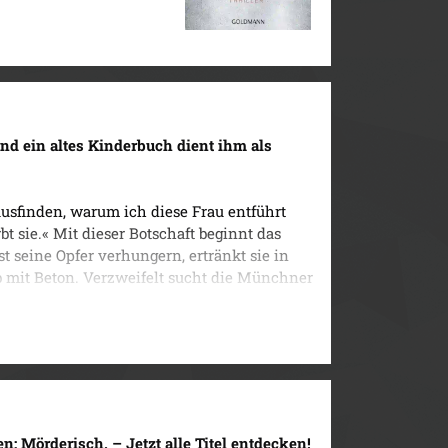
nd ein altes Kinderbuch dient ihm als
sfinden, warum ich diese Frau entführt
rbt sie.« Mit dieser Botschaft beginnt das
st seine Opfer verhungern, ertränkt sie in
b mit Beton. Verzweifelt sucht die Münchner
ärung, einem Motiv. Erst als sie einen
decken sie zumindest ein Muster: Ein altes
nspiration – und das birgt noch viele Ideen
tler Sneijder und Nemez.
en: Mörderisch. – Jetzt alle Titel entdecken!