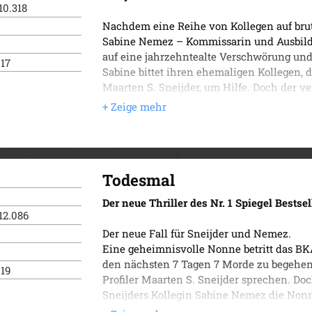
10.318
Nachdem eine Reihe von Kollegen auf brut
Sabine Nemez – Kommissarin und Ausbilde
auf eine jahrzehntealte Verschwörung und
017
Sabine bittet ihren ehemaligen Kollegen, 
Maarten S. Sneijder, um Hilfe. Doch der v
dringenden Warnung, die Finger von dem 
spurlos, und Sneijder greift selbst ein. W
in die Quere kommt, sondern auch seinen 
tun würden, um die Sünden ihrer Vergange
Der vierte Fall für Sneijder und Nemez.
Todesmal
Der neue Thriller des Nr. 1 Spiegel Bestsel
12.086
Der neue Fall für Sneijder und Nemez.
Eine geheimnisvolle Nonne betritt das B
den nächsten 7 Tagen 7 Morde zu begehen.
019
Profiler Maarten S. Sneijder sprechen. Doc
Sneijders Kollegin Sabine Nemez die Nonn
erste Mord passiert. Jetzt hat sie auch S