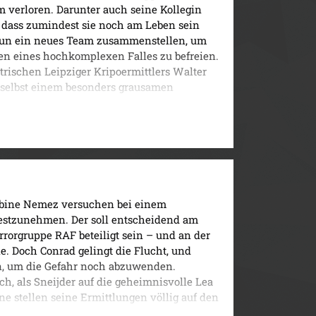
 verloren. Darunter auch seine Kollegin
, dass zumindest sie noch am Leben sein
nun ein neues Team zusammenstellen, um
en eines hochkomplexen Falles zu befreien.
ntrischen Leipziger Kripoermittlers Walter
e selbst einem besonders grausamen
g hilfsbereit ...
abine Nemez versuchen bei einem
festzunehmen. Der soll entscheidend am
rorgruppe RAF beteiligt sein – und an der
e. Doch Conrad gelingt die Flucht, und
en, um die Gefahr noch abzuwenden.
ch, als Sneijder auf die geheimnisvolle Lea
ne stellen seine Ermittlungen völlig auf den