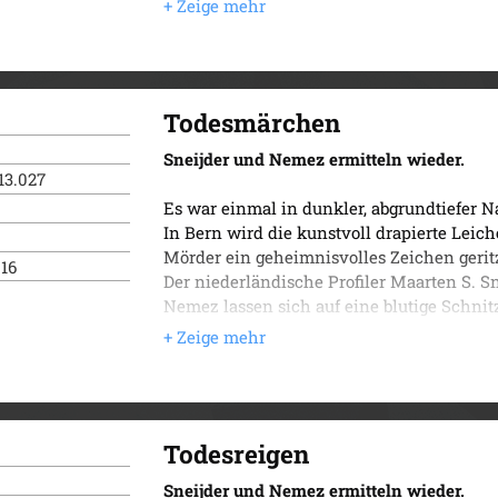
raffinierten Killers ist noch lange nicht 
Alle Bände der Roten Reihe sind streng lim
Clara die einzige ist, die den Mörder je z
Der zweite Fall für Sneijder und Nemez.
Todesmärchen
Sneijder und Nemez ermitteln wieder.
13.027
Es war einmal in dunkler, abgrundtiefer Na
In Bern wird die kunstvoll drapierte Leich
Mörder ein geheimnisvolles Zeichen geritzt 
016
Der niederländische Profiler Maarten S. 
Nemez lassen sich auf eine blutige Schnitz
immer einen Schritt voraus. Währenddesse
norddeutschen Steinfels ein, einem Gefäng
soll eine Therapiegruppe leiten, ist jedoc
interessiert: Piet van Loon. Der wurde ein
wird jetzt zur Schlüsselfigur in einem teufl
Todesreigen
Der dritte Fall für Sneijder und Nemez.
Sneijder und Nemez ermitteln wieder.