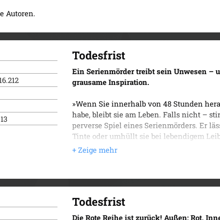
e Autoren.
Todesfrist
Ein Serienmörder treibt sein Unwesen – u
16.212
grausame Inspiration.
»Wenn Sie innerhalb von 48 Stunden herau
habe, bleibt sie am Leben. Falls nicht – sti
013
perverse Spiel eines Serienmörders. Er läs
Tinte oder umhüllt sie bei lebendigem Lei
Kommissarin Sabine Nemez nach einer Erkl
niederländischen Kollegen hinzuzieht, ent
Kinderbuch dient dem Täter als grausame I
...
Der Auftakt zur Erfolgsserie um die Ermit
Todesfrist
Die Rote Reihe ist zurück! Außen: Rot. Inn