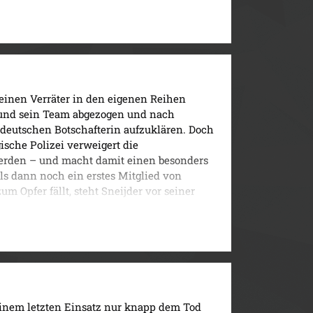
d Nemez Opfer eines raffinierten Plans, der
ren fordert und dessen Ursprung in einer
…
einen Verräter in den eigenen Reihen
 und sein Team abgezogen und nach
deutschen Botschafterin aufzuklären. Doch
gische Polizei verweigert die
erden – und macht damit einen besonders
s dann noch ein erstes Mitglied von
m Opfer fällt, steht Sneijder vor seiner
seinem letzten Einsatz nur knapp dem Tod