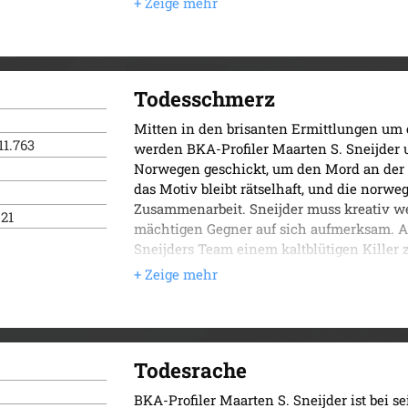
Nonne in U-Haft sitzt, werden Sneijder un
gnadenlos ein Menschleben nach dem ande
grausamen, dunklen Vergangenheit liegt 
Der fünfte Fall für Sneijder und Nemez.
Todesschmerz
Mitten in den brisanten Ermittlungen um 
11.763
werden BKA-Profiler Maarten S. Sneijder
Norwegen geschickt, um den Mord an der 
das Motiv bleibt rätselhaft, und die norwe
Zusammenarbeit. Sneijder muss kreativ w
021
mächtigen Gegner auf sich aufmerksam. Al
Sneijders Team einem kaltblütigen Killer zu
bisher größten Herausforderung …
Todesrache
BKA-Profiler Maarten S. Sneijder ist bei 