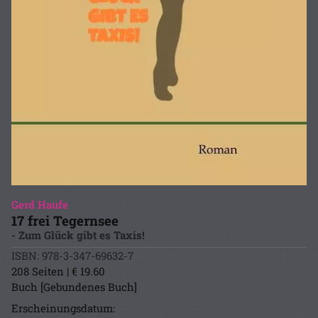
Gerd Haufe
17 frei Tegernsee
- Zum Glück gibt es Taxis!
ISBN: 978-3-347-69632-7
208 Seiten | € 19.60
Buch [Gebundenes Buch]
Erscheinungsdatum: