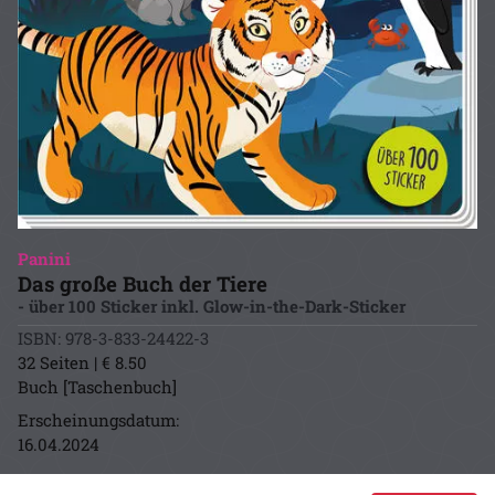
Panini
Das große Buch der Tiere
- über 100 Sticker inkl. Glow-in-the-Dark-Sticker
ISBN: 978-3-833-24422-3
32 Seiten | € 8.50
Buch [Taschenbuch]
Erscheinungsdatum:
16.04.2024