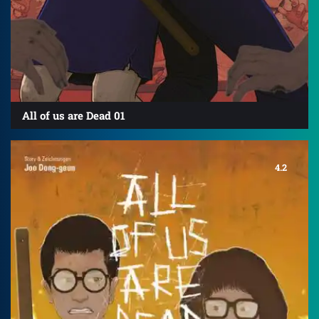
All of us are Dead 01
4.2