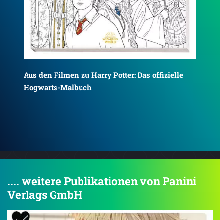
Aus den Filmen zu Harry Potter: Dunkle Künste -
Halloween-Countdown
Aus
Za
.... weitere Publikationen von Panini
Verlags GmbH