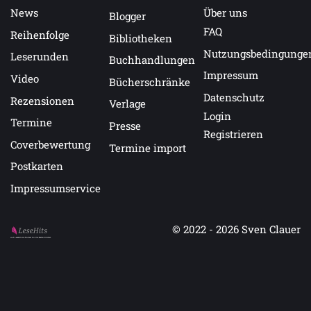
News
Über uns
Blogger
FAQ
Reihenfolge
Bibliotheken
Nutzungsbedingunge
Leserunden
Buchhandlungen
Impressum
Video
Bücherschränke
Datenschutz
Rezensionen
Verlage
Login
Termine
Presse
Registrieren
Coverbewertung
Termine import
Postkarten
Impressumservice
© 2022 - 2026
Sven Clauer
Auf LeseHits.de findest Du die besten Bücher.