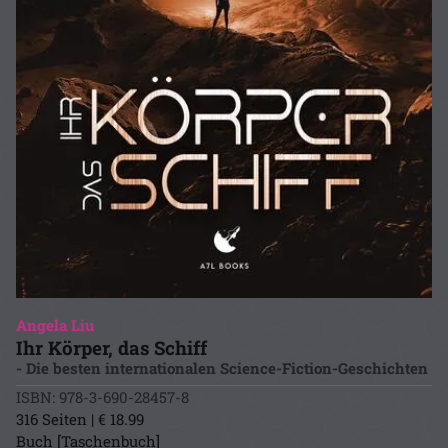
Angela Liu
Ihr Körper, das Schiff
- Die besten internationalen Science-Fiction-Geschichten
ISBN: 978-3-690-28457-8
316 Seiten | € 18.99
Buch [Taschenbuch]