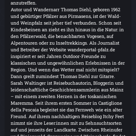
anzutreffen.
Autor und Wandernarr Thomas Diehl, geboren 1962
und gebürtiger Pfälzer aus Pirmasens, ist der Wald-
und Weinpfalz seit jeher tief verbunden. Schon seit
Kindesbeinen an zieht es ihn hinaus in die Natur: in
den Pfälzerwald, die benachbarten Vogesen, auf
Alpentouren oder zu Inseltrekkings. Als Journalist
und Betreiber der Website wanderportal-pfalz.de
inspiriert er seit Jahren Outdoor-Freunde zu
klassischen und ungewöhnlichen Erlebnissen in der
Region. Und wenn das Wetter mal nicht mitspielt?
Dann greift zumindest Thomas Diehl zur Gitarre.
Sarah Waltinger ist Reisebuchautorin, Bloggerin und
leidenschaftliche Geschichtensammlerin aus Mainz
– mit einem zweiten Herzen in der toskanischen
Maremma. Seit ihrem ersten Sommer in Castiglione
della Pescaia begleitet sie das Fernweh wie ein alter
Freund. Auf ihrem nachhaltigen Reiseblog Itchy Feet
nimmt sie ihre Leser:innen mit zu Sehnsuchtsorten
auf und jenseits der Landkarte. Zwischen Rheinufer