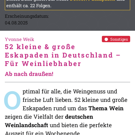
enthält ca. 22 Folgen.
Erscheinungsdatum:
04.08.2025
Yvonne Weik
Sonstiges
52 kleine & große
Eskapaden in Deutschland –
Für Weinliebhaber
Ab nach draußen!
O
ptimal für alle, die Weingenuss und
frische Luft lieben. 52 kleine und große
Eskapaden rund um das
Thema Wein
zeigen die Vielfalt der
deutschen
Weinlandschaft
und bieten die perfekte
Auszeit für ein Wochenende.