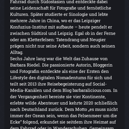
Fahrrad durch Südostasien und entdeckte dabei
seine Leidenschaft für Fotografie und fernöstliche
Kulturen. Später studierte er Sinologie und lebte
mehrere Jahre in China, wo er das Leipziger
Konfuzius-Institut mit aufbaute – heute pendelt er
zwischen Südtirol und Leipzig. Egal ob in der Ferne
oder am Kletterfelsen: Tatendrang und Neugier
prägen nicht nur seine Arbeit, sondern auch seinen
Alltag.
Sechs Jahre lang war die Welt das Zuhause von
Barbara Riedel. Die passionierte Autorin, Bloggerin
und Fotografin entdeckte als eine der Ersten den
Lifestyle des digitalen Nomadentums für sich und
teilt seit 2013 ihre Reisebegeisterung auf Social-
Media-Kanälen und dem Blog barbaralicious.com. In
der Vergangenheit bereiste sie vier Kontinente,
erlebte wilde Abenteuer und kehrte 2020 schließlich
nach Deutschland zurück. Dem Motto „es muss nicht
immer der Ozean sein, wenn das Felsenmeer um die
Ecke“ folgend, erkundet sie seitdem ihre Heimat auf
dem Fahrrad oder in Wanderschuhen. Gemeinsam