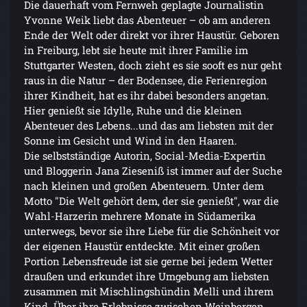
Die dauerhaft vom Fernweh geplagte Journalistin
Yvonne Weik liebt das Abenteuer – ob am anderen
Ende der Welt oder direkt vor ihrer Haustür. Geboren
in Freiburg, lebt sie heute mit ihrer Familie im
Stuttgarter Westen, doch zieht es sie sooft es nur geht
raus in die Natur – der Bodensee, die Ferienregion
ihrer Kindheit, hat es ihr dabei besonders angetan.
Hier genießt sie Idylle, Ruhe und die kleinen
Abenteuer des Lebens...und das am liebsten mit der
Sonne im Gesicht und Wind in den Haaren.
Die selbstständige Autorin, Social-Media-Expertin
und Bloggerin Jana Zieseniß ist immer auf der Suche
nach kleinen und großen Abenteuern. Unter dem
Motto "Die Welt gehört dem, der sie genießt", war die
Wahl-Harzerin mehrere Monate in Südamerika
unterwegs, bevor sie ihre Liebe für die Schönheit vor
der eigenen Haustür entdeckte. Mit einer großen
Portion Lebensfreude ist sie gerne bei jedem Wetter
draußen und erkundet ihre Umgebung am liebsten
zusammen mit Mischlingshündin Melli und ihrem
Kind. Über ihre Erlebnisse zwischen Weinbergen,