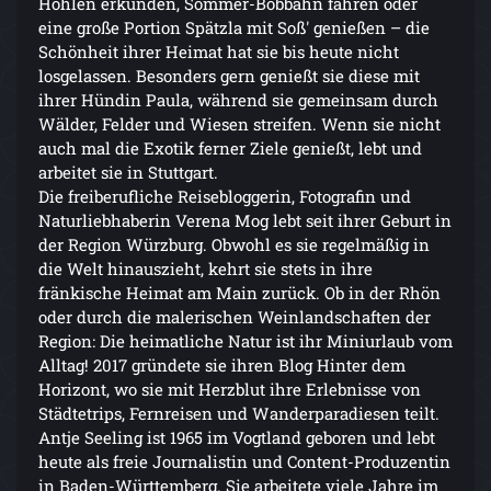
Höhlen erkunden, Sommer-Bobbahn fahren oder
eine große Portion Spätzla mit Soß' genießen – die
Schönheit ihrer Heimat hat sie bis heute nicht
losgelassen. Besonders gern genießt sie diese mit
ihrer Hündin Paula, während sie gemeinsam durch
Wälder, Felder und Wiesen streifen. Wenn sie nicht
auch mal die Exotik ferner Ziele genießt, lebt und
arbeitet sie in Stuttgart.
Die freiberufliche Reisebloggerin, Fotografin und
Naturliebhaberin Verena Mog lebt seit ihrer Geburt in
der Region Würzburg. Obwohl es sie regelmäßig in
die Welt hinauszieht, kehrt sie stets in ihre
fränkische Heimat am Main zurück. Ob in der Rhön
oder durch die malerischen Weinlandschaften der
Region: Die heimatliche Natur ist ihr Miniurlaub vom
Alltag! 2017 gründete sie ihren Blog Hinter dem
Horizont, wo sie mit Herzblut ihre Erlebnisse von
Städtetrips, Fernreisen und Wanderparadiesen teilt.
Antje Seeling ist 1965 im Vogtland geboren und lebt
heute als freie Journalistin und Content-Produzentin
in Baden-Württemberg. Sie arbeitete viele Jahre im