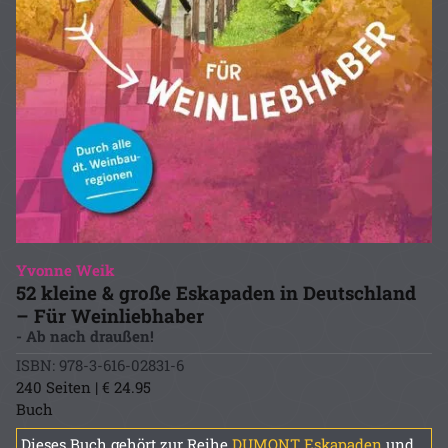
Yvonne Weik
52 kleine & große Eskapaden in Deutschland
– Für Weinliebhaber
- Ab nach draußen!
ISBN: 978-3-616-02831-6
240 Seiten | € 24.95
Buch
Dieses Buch gehört zur Reihe
DUMONT Eskapaden
und