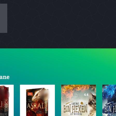
iane
4.4