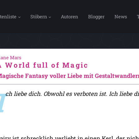
tenliste
Stöbern
Autoren
Blogger
News
iane Mars
A World full of Magic
agische Fantasy voller Liebe mit Gestaltwandl
I
ch liebe dich. Obwohl es verboten ist. Ich liebe d
airy ist schrecklich verliebt in einen Kerl, der ni