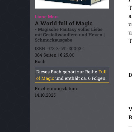
T
a
Liane Mars
A World full of Magic
u
- Magische Fantasy voller Liebe
u
mit Gestaltwandlern und Hexen |
Schmuckausgabe
T
ISBN: 978-3-691-30003-1
384 Seiten | € 25.00
Buch
Dieses Buch gehört zur Reihe
Full
D
of Magic
und enthält ca. 6 Folgen.
Erscheinungsdatum:
14.10.2025
V
B