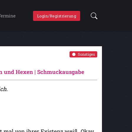
Termine
Login/Registrierung
Sonstiges
ern und Hexen | Schmuckausgabe
ich.
cht mal von ihrer Existenz weiß. Okay.