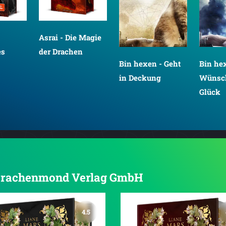
Asrai - Die Magie
es
der Drachen
Bin hexen - Geht
Bin he
in Deckung
Wünsch
Glück
n Drachenmond Verlag GmbH
4.5