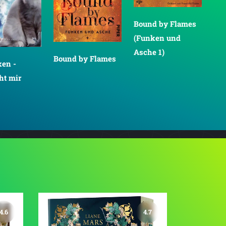
Bound by Flames
(Funken und
Asche 1)
Bound by Flames
xen -
Cur
t mir
Sh
4.6
4.7