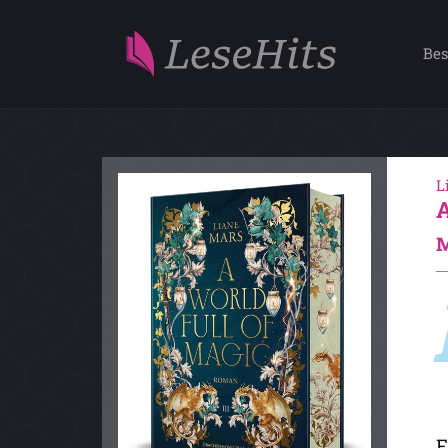
Bes
L
M
F