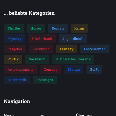
... beliebte Kategorien
Thriller
Horror
Roman
Krimi
Mystery
Kinderbuch
Jugendbuch
Ratgeber
Kochbuch
Fantasy
Liebesroman
Politik
Sachbuch
Historische-Romane
Autobiographie
Comedy
Manga
SciFi
Belletristik
Sonstiges
Navigation
News
Über uns