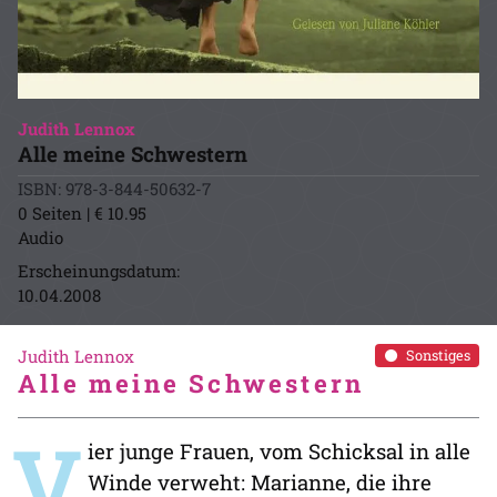
Judith Lennox
Alle meine Schwestern
ISBN: 978-3-844-50632-7
0 Seiten | € 10.95
Audio
Erscheinungsdatum:
10.04.2008
Judith Lennox
Sonstiges
Alle meine Schwestern
V
ier junge Frauen, vom Schicksal in alle
Winde verweht: Marianne, die ihre