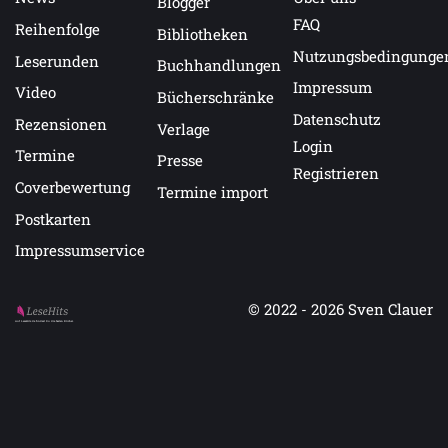
Blogger
FAQ
Reihenfolge
Bibliotheken
Nutzungsbedingunge
Leserunden
Buchhandlungen
Impressum
Video
Bücherschränke
Datenschutz
Rezensionen
Verlage
Login
Termine
Presse
Registrieren
Coverbewertung
Termine import
Postkarten
Impressumservice
© 2022 - 2026
Sven Clauer
Auf LeseHits.de findest Du die besten Bücher.