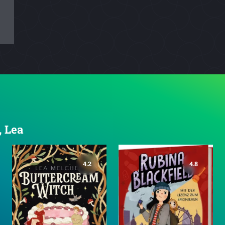
, Lea
4.2
4.8