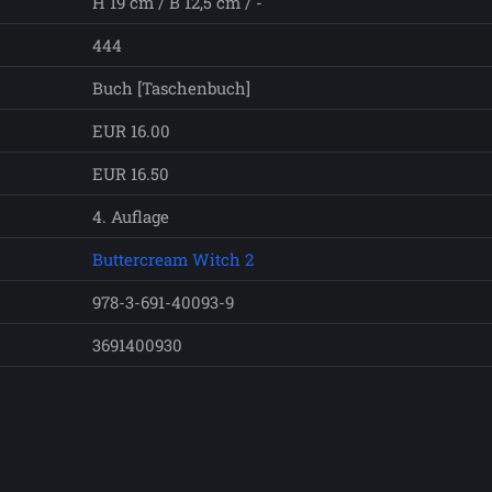
H 19 cm / B 12,5 cm / -
444
Buch [Taschenbuch]
EUR 16.00
EUR 16.50
4. Auflage
Buttercream Witch 2
978-3-691-40093-9
3691400930