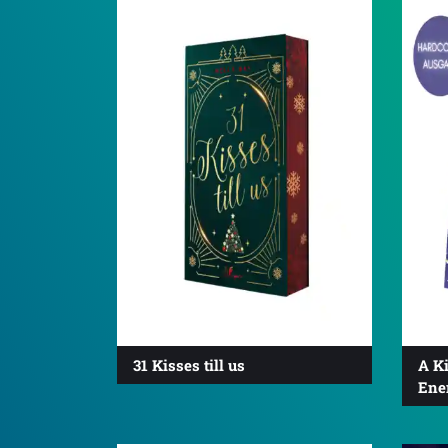
4.2
31 Kisses till us
A K
Ene