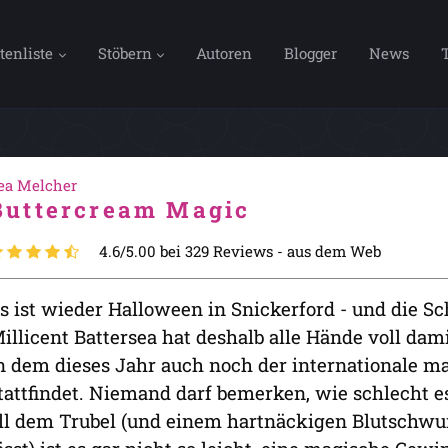
tenliste
Stöbern
Autoren
Blogger
News
ea Melcher
Buttercream Magic
4.6/5.00 bei 329 Reviews -
aus dem Web
s ist wieder Halloween in Snickerford - und die Sc
illicent Battersea hat deshalb alle Hände voll damit
n dem dieses Jahr auch noch der internationale 
tattfindet. Niemand darf bemerken, wie schlecht e
ll dem Trubel (und einem hartnäckigen Blutschwur,