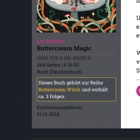
l
U
e
e
Lea Melcher
Buttercream Magic
W
ISBN: 978-3-691-40093-9
v
444 Seiten | € 16.00
S
Buch [Taschenbuch]
Dieses Buch gehört zur Reihe
Buttercream Witch
und enthält
ca. 3 Folgen.
Erscheinungsdatum:
01.10.2024