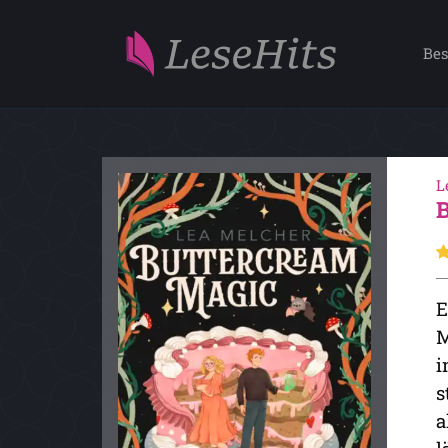
Bes
L
E
M
i
s
a