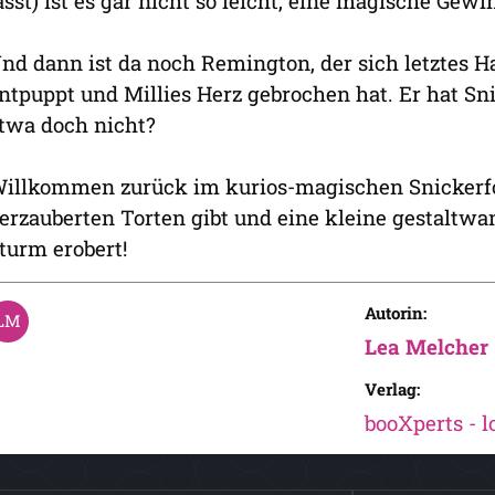
ässt) ist es gar nicht so leicht, eine magische Gewi
nd dann ist da noch Remington, der sich letztes 
ntpuppt und Millies Herz gebrochen hat. Er hat Sn
twa doch nicht?
illkommen zurück im kurios-magischen Snickerfor
erzauberten Torten gibt und eine kleine gestaltw
turm erobert!
Autorin:
Lea Melcher
Verlag:
booXperts - 