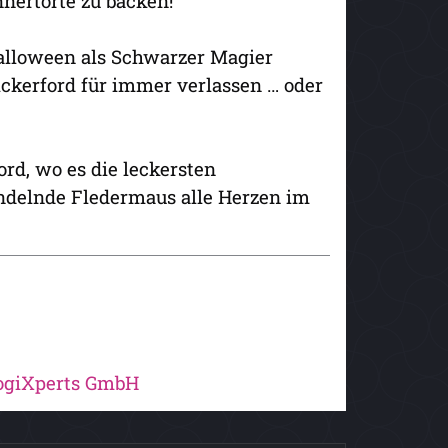
nnertorte zu backen!
Halloween als Schwarzer Magier
ickerford für immer verlassen … oder
d, wo es die leckersten
andelnde Fledermaus alle Herzen im
logiXperts GmbH