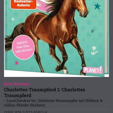
Nele Neuhaus
Charlottes Traumpferd 1: Charlottes
Traumpferd
- LeseChecker*in | Gekürzte Neuausgabe mit Bildern &
süßen Pferde-Stickern
ISBN: 978-3-522-50812-4