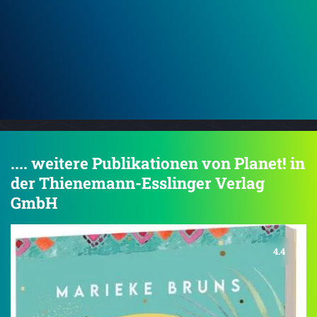
Die
Kir
.... weitere Publikationen von Planet! in
der Thienemann-Esslinger Verlag
GmbH
4.4