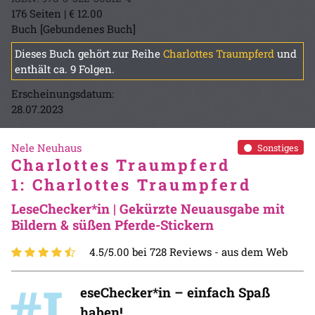
176 Seiten | € 12.00
Buch [Gebundenes Buch]
Dieses Buch gehört zur Reihe
Charlottes Traumpferd
und
enthält ca. 9 Folgen.
Erscheinungsdatum:
28.07.2023
Nele Neuhaus
Sonstiges
Charlottes Traumpferd
1: Charlottes Traumpferd
LeseChecker*in | Gekürzte Neuausgabe mit
Bildern & süßen Pferde-Stickern
4.5/5.00 bei 728 Reviews -
aus dem Web
#L
eseChecker*in – einfach Spaß
haben!