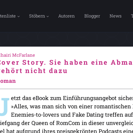
tenliste
Stöbern
Autoren
Blogger
News
hairi McFarlane
Cover Story. Sie haben eine Abm
gehört nicht dazu
Roman
J
etzt das eBook zum Einführungsangebot siche
»Alles, was man sich von einer romantischen
Enemies-to-lovers und Fake Dating treffen au
iefgang der Queen of RomCom in dieser unverglei
el hat aufgrund ihres preisgekrönten Podcasts eine