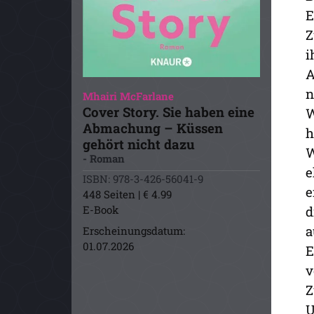
E
Z
i
A
n
Mhairi McFarlane
Cover Story. Sie haben eine
W
Abmachung – Küssen
h
gehört nicht dazu
W
- Roman
e
ISBN: 978-3-426-56041-9
e
448 Seiten | € 4.99
E-Book
d
a
Erscheinungsdatum:
01.07.2026
E
v
Z
U