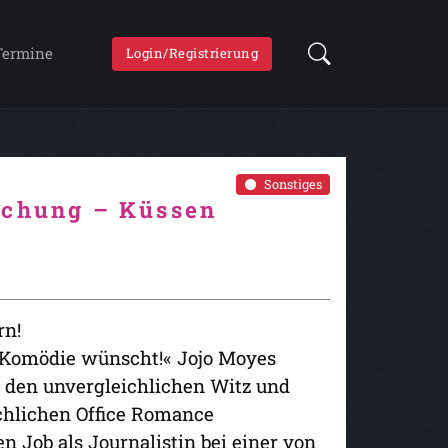
Termine
Login/Registrierung
Sonstiges
achung – Küssen
rn!
 Komödie wünscht!« Jojo Moyes
f den unvergleichlichen Witz und
chlichen Office Romance
n Job als Journalistin bei einer von