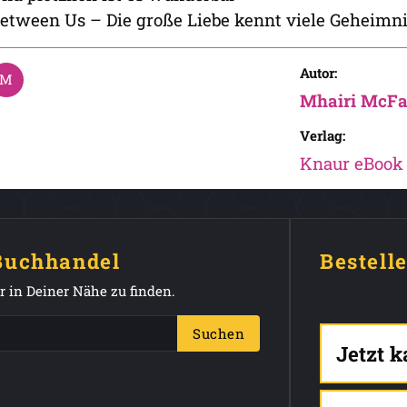
etween Us – Die große Liebe kennt viele Geheimn
Autor:
Mhairi McFa
Verlag:
Knaur eBook
 Buchhandel
Bestell
 in Deiner Nähe zu finden.
Suchen
Jetzt 