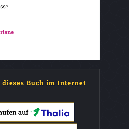
isse
rlane
e dieses Buch im Internet
kaufen auf