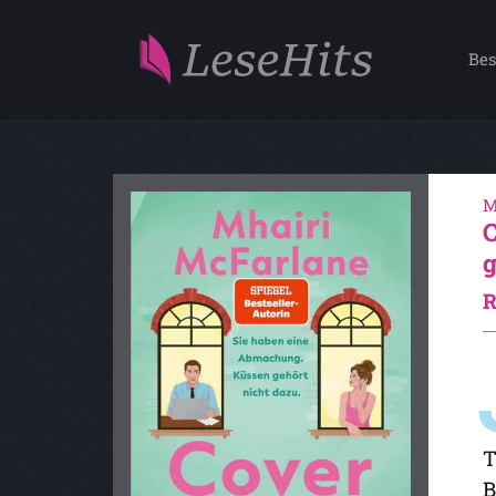
Bes
M
T
B