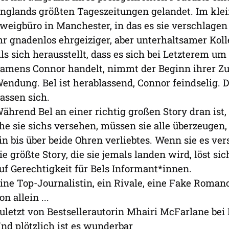
nglands größten Tageszeitungen gelandet. Im kl
weigbüro in Manchester, in das es sie verschlagen ha
hr gnadenlos ehrgeiziger, aber unterhaltsamer Kol
ls sich herausstellt, dass es sich bei Letzterem u
amens Connor handelt, nimmt der Beginn ihrer Z
endung. Bel ist herablassend, Connor feindselig. D
assen sich.
ährend Bel an einer richtig großen Story dran ist,
he sie sichs versehen, müssen sie alle überzeugen,
in bis über beide Ohren verliebtes. Wenn sie es ver
ie größte Story, die sie jemals landen wird, löst si
uf Gerechtigkeit für Bels Informant*innen.
ine Top-Journalistin, ein Rivale, eine Fake Romanc
on allein ...
uletzt von Bestsellerautorin Mhairi McFarlane bei
nd plötzlich ist es wunderbar