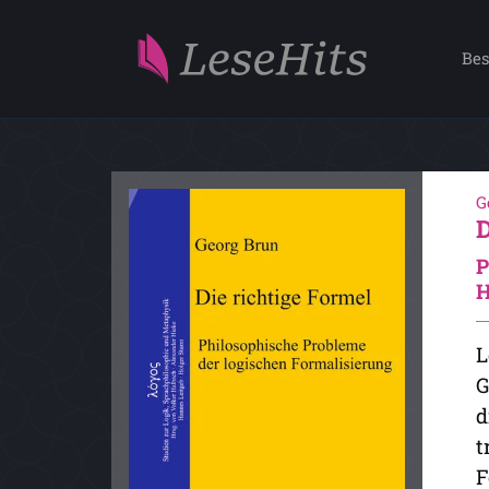
Bes
G
P
H
L
G
d
t
F