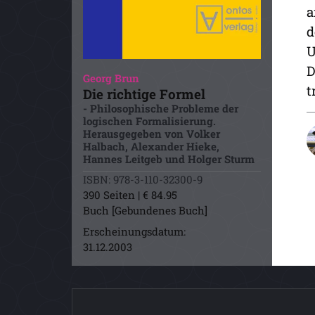
a
d
U
D
Georg Brun
t
Die richtige Formel
- Philosophische Probleme der
logischen Formalisierung.
Herausgegeben von Volker
Halbach, Alexander Hieke,
Hannes Leitgeb und Holger Sturm
ISBN: 978-3-110-32300-9
390 Seiten | € 84.95
Buch [Gebundenes Buch]
Erscheinungsdatum:
31.12.2003