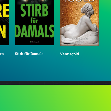
rn
Stirb für Damals
Venusgold