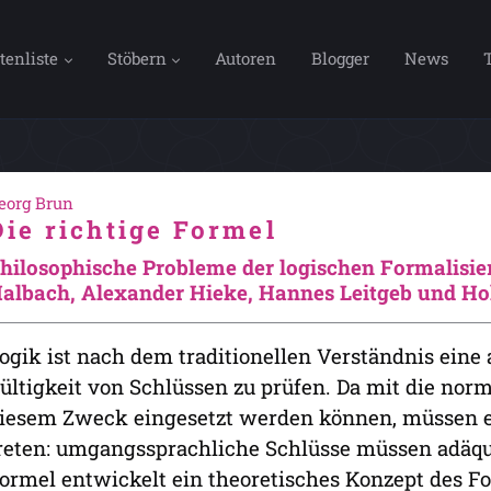
tenliste
Stöbern
Autoren
Blogger
News
eorg Brun
Die richtige Formel
hilosophische Probleme der logischen Formalisi
albach, Alexander Hieke, Hannes Leitgeb und Ho
ogik ist nach dem traditionellen Verständnis eine a
ültigkeit von Schlüssen zu prüfen. Da mit die nor
iesem Zweck eingesetzt werden können, müssen er
reten: umgangssprachliche Schlüsse müssen adäqua
ormel entwickelt ein theoretisches Konzept des F