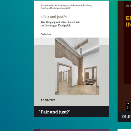
"Fair and just?"
01.0