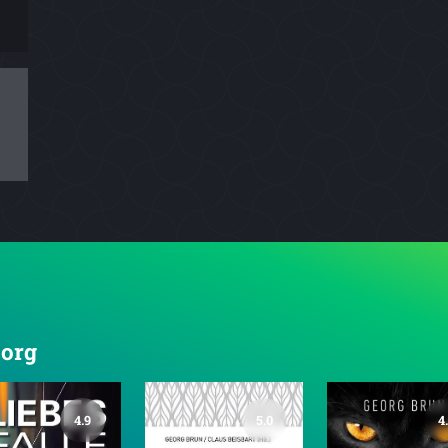
eorg
4.9
5.0
4