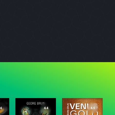
.4
4.4
4.5