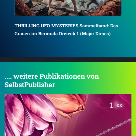
as
THRILLING UFO MYSTERIES: Das Grauen im
TH
Bermuda-Dreieck 01 (Major Dimes)
Ber
.... weitere Publikationen von
SelbstPublisher
0.0