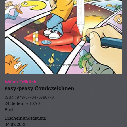
Walter Fröhlich
easy-peasy Comiczeichnen
ISBN: 979-8-704-67867-0
24 Seiten | € 10.70
Buch
Erscheinungsdatum:
04.02.2021