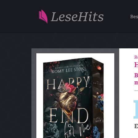
Bes
R
B
m
E