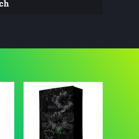
ch
4.5
4.8