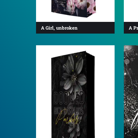
A Girl, unbroken
A Pr
4.8