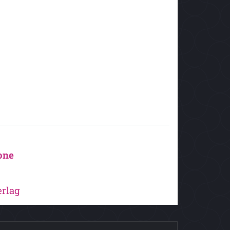
one
erlag