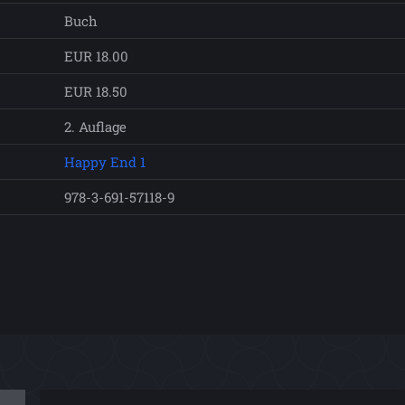
Buch
EUR 18.00
EUR 18.50
2. Auflage
Happy End 1
978-3-691-57118-9