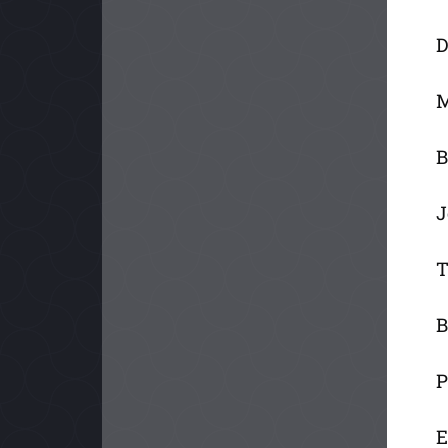
D
M
B
J
T
B
P
E