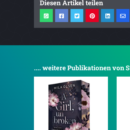
Diesen Artikel teilen
.... weitere Publikationen von 
4.6