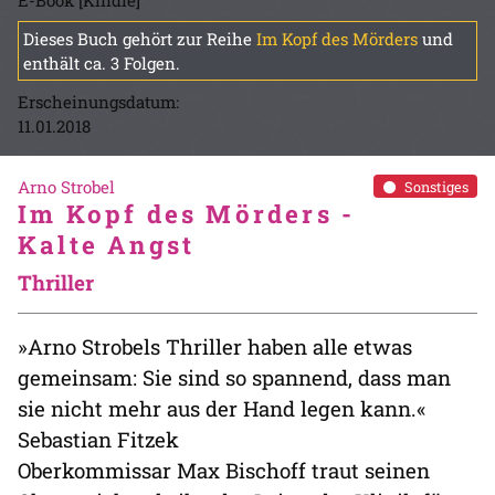
E-Book [Kindle]
Dieses Buch gehört zur Reihe
Im Kopf des Mörders
und
enthält ca. 3 Folgen.
Erscheinungsdatum:
11.01.2018
Arno Strobel
Sonstiges
Im Kopf des Mörders -
Kalte Angst
Thriller
»Arno Strobels Thriller haben alle etwas
gemeinsam: Sie sind so spannend, dass man
sie nicht mehr aus der Hand legen kann.«
Sebastian Fitzek
Oberkommissar Max Bischoff traut seinen