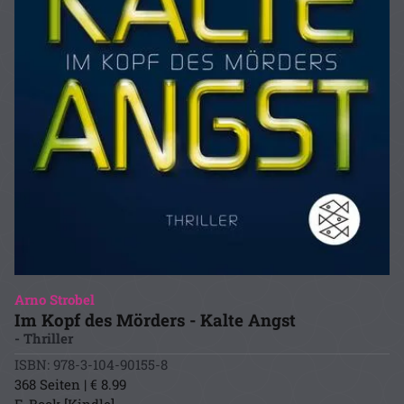
Arno Strobel
Im Kopf des Mörders - Kalte Angst
- Thriller
ISBN: 978-3-104-90155-8
368 Seiten | € 8.99