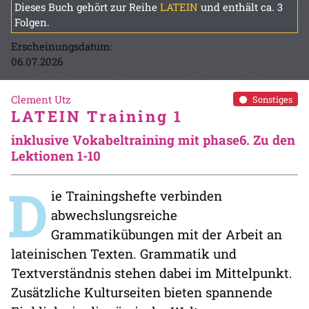
Dieses Buch gehört zur Reihe
LATEIN
und enthält ca. 3
Folgen.
Erscheinungsdatum:
06.07.2026
Clement Utz
Sonstiges
LATEIN Training 1
inklusive Vokabeltraining mit phase6. Zu den
Lektionen 1-10
D
ie Trainingshefte verbinden
abwechslungsreiche
Grammatikübungen mit der Arbeit an
lateinischen Texten. Grammatik und
Textverständnis stehen dabei im Mittelpunkt.
Zusätzliche Kulturseiten bieten spannende