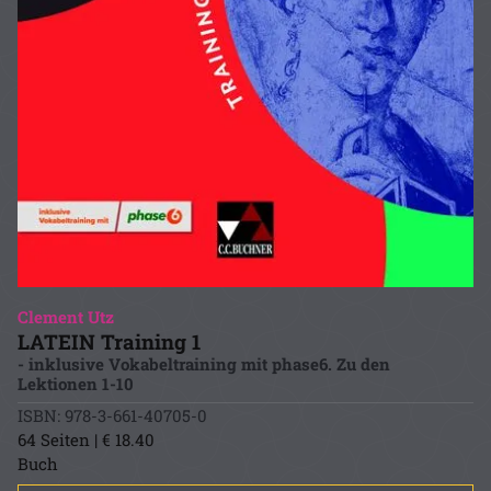
Clement Utz
LATEIN Training 1
- inklusive Vokabeltraining mit phase6. Zu den
Lektionen 1-10
ISBN: 978-3-661-40705-0
64 Seiten | € 18.40
Buch