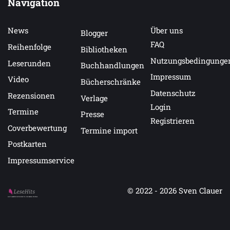
Navigation
News
Über uns
Blogger
FAQ
Reihenfolge
Bibliotheken
Nutzungsbedingunge
Leserunden
Buchhandlungen
Impressum
Video
Bücherschränke
Datenschutz
Rezensionen
Verlage
Login
Termine
Presse
Registrieren
Coverbewertung
Termine import
Postkarten
Impressumservice
© 2022 - 2026
Sven Clauer
Auf LeseHits.de findest Du die besten Bücher.