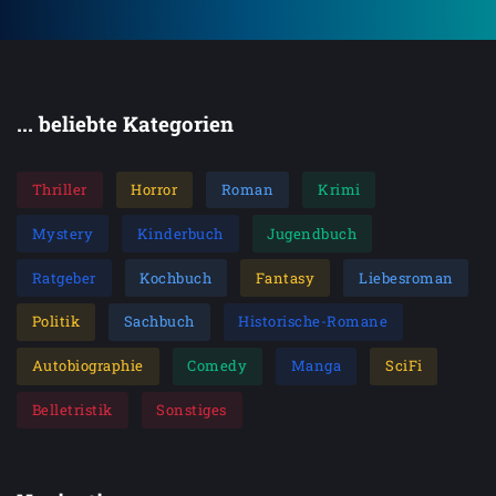
... beliebte Kategorien
Thriller
Horror
Roman
Krimi
Mystery
Kinderbuch
Jugendbuch
Ratgeber
Kochbuch
Fantasy
Liebesroman
Politik
Sachbuch
Historische-Romane
Autobiographie
Comedy
Manga
SciFi
Belletristik
Sonstiges