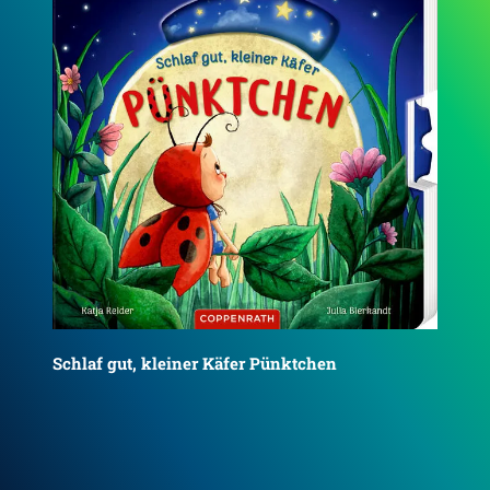
Such mal, kleiner Käfer Pünktchen
Ma