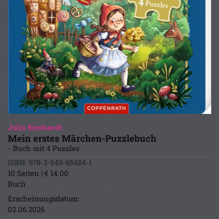
Julia Bierkandt
Mein erstes Märchen-Puzzlebuch
- Buch mit 4 Puzzles
ISBN: 978-3-649-65484-1
10 Seiten | € 14.00
Buch
Erscheinungsdatum:
02.06.2026