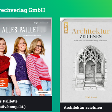
 frechverlag GmbH
s Paillette
ativ.kompakt.)
Architektur zeichnen