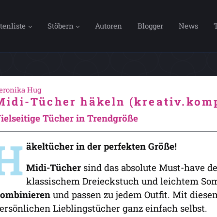
tenliste
Stöbern
Autoren
Blogger
News
eronika Hug
Midi-Tücher häkeln (kreativ.kom
ielseitige Tücher in Trendgröße
H
äkeltücher in der perfekten Größe!
Midi-Tücher
sind das absolute Must-have der
klassischem Dreieckstuch und leichtem Som
ombinieren
und passen zu jedem Outfit. Mit diese
ersönlichen Lieblingstücher ganz einfach selbst.