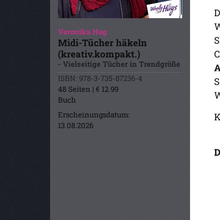
D
W
Veronika Hug
S
Midi-Tücher häkeln
C
(kreativ.kompakt.)
- Vielseitige Tücher in Trendgröße
A
ISBN: 978-3-735-87236-4
S
48 Seiten | € 12.99
W
Buch
Erscheinungsdatum:
K
13.08.2026
D