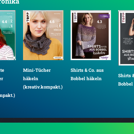
eronika
4.4
4.6
4.3
hte
Mini-Tücher
Shirts & Co. aus
Shirts 
er
häkeln
Bobbel häkeln
Bobbel 
(kreativ.kompakt.)
mpakt.)