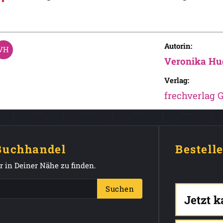
Autorin:
Veronika Hu
Verlag:
frechverlag
 Buchhandel
Bestell
 in Deiner Nähe zu finden.
Suchen
Jetzt 