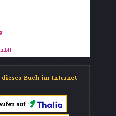
g
 GmbH
e dieses Buch im Internet
kaufen auf