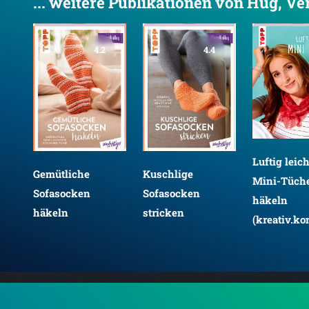
... weitere Publikationen von Hug, V
4.2
4.4
Luftig leic
Gemütliche
Kuschlige
Mini-Tüch
Sofasocken
Sofasocken
häkeln
häkeln
stricken
(kreativ.ko