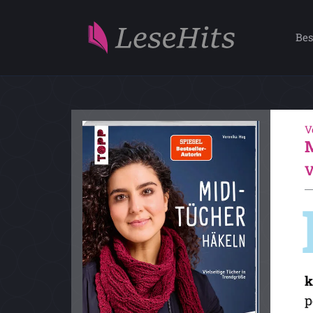
Bes
V
V
k
p