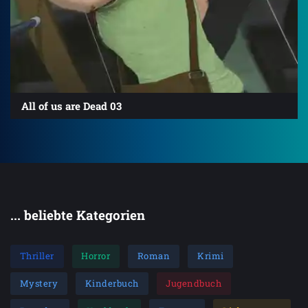
All of us are Dead 03
... beliebte Kategorien
Thriller
Horror
Roman
Krimi
Mystery
Kinderbuch
Jugendbuch