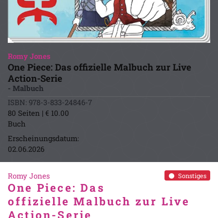
Romy Jones
One Piece: Das offizielle Malbuch zur Live
Action-Serie
- Malbuch
ISBN: 978-3-833-24846-7
80 Seiten | € 10.00
Buch
Erscheinungsdatum:
02.06.2026
Romy Jones
Sonstiges
One Piece: Das
offizielle Malbuch zur Live
Action-Serie