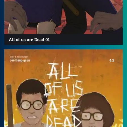
All of us are Dead 01
4.2