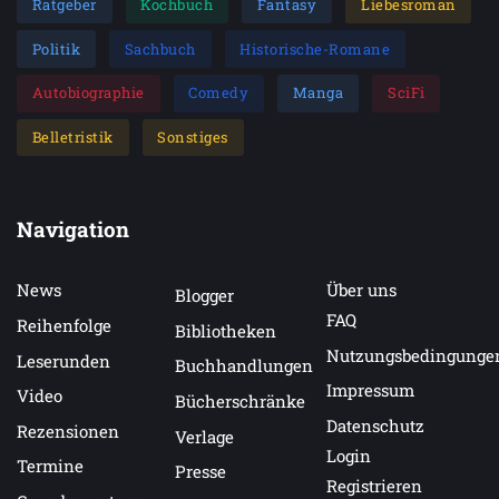
Ratgeber
Kochbuch
Fantasy
Liebesroman
Politik
Sachbuch
Historische-Romane
Autobiographie
Comedy
Manga
SciFi
Belletristik
Sonstiges
Navigation
News
Über uns
Blogger
FAQ
Reihenfolge
Bibliotheken
Nutzungsbedingunge
Leserunden
Buchhandlungen
Impressum
Video
Bücherschränke
Datenschutz
Rezensionen
Verlage
Login
Termine
Presse
Registrieren