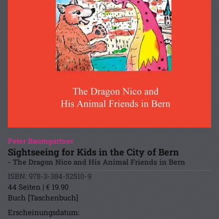
Peter Baumgartner
Sightseeing for Kids in the City of Bern
- The Dragon Nico and His Animal Friends in Bern
ISBN: 978-3-384-52510-9
44 Seiten | € 19.90
Buch [Taschenbuch]
Erscheinungsdatum: