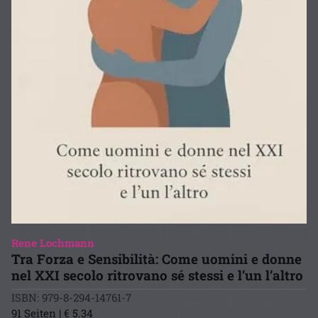
Rene Lochmann
Tra Forza e Sensibilità: Come uomini e donne
nel XXI secolo ritrovano sé stessi e l’un l’altro
ISBN: 979-8-294-14761-7
91 Seiten | € 5.34