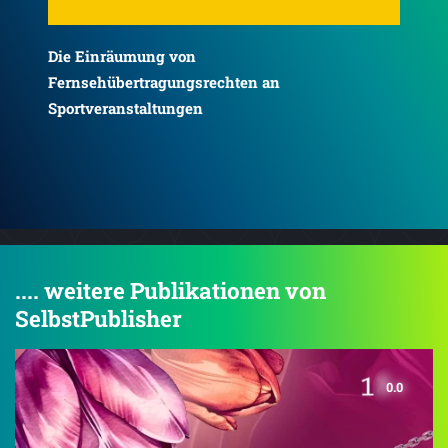
EN
Die Schmerzgeberin
hom
ret
mu
.... weitere Publikationen von
SelbstPublisher
0.0