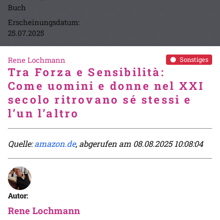
Buch
Erscheinungsdatum:
25.07.2025
Rene Lochmann
Sonstiges
Tra Forza e Sensibilità:
Come uomini e donne nel XXI
secolo ritrovano sé stessi e
l’un l’altro
Quelle:
amazon.de
, abgerufen am 08.08.2025 10:08:04
Autor:
Rene Lochmann