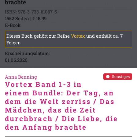
brachte
ISBN: 978-3-733-61097-5
1552 Seiten | € 18.99
E-Book
Dieses Buch gehört zur Reihe
Vortex
und enthält ca. 7
Folgen.
Erscheinungsdatum:
01.06.2026
Anna Benning
Sonstiges
Vortex Band 1-3 in
einem Bundle: Der Tag, an
dem die Welt zerriss / Das
Mädchen, das die Zeit
durchbrach / Die Liebe, die
den Anfang brachte