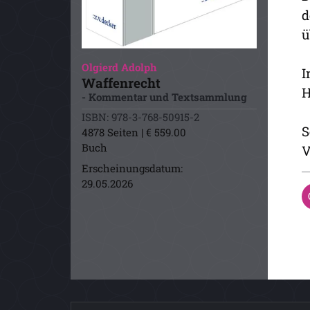
d
ü
Olgierd Adolph
I
Waffenrecht
H
- Kommentar und Textsammlung
ISBN: 978-3-768-50915-2
S
4878 Seiten | € 559.00
Buch
V
Erscheinungsdatum:
29.05.2026