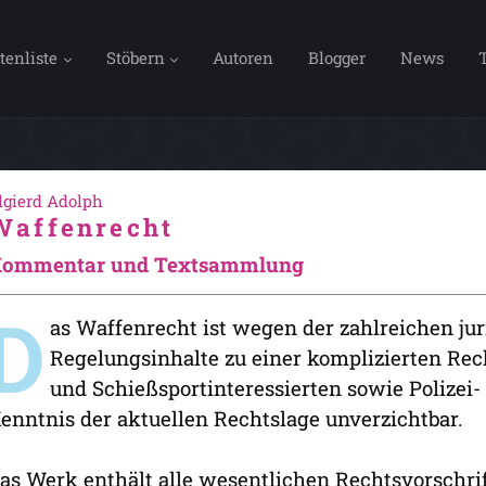
tenliste
Stöbern
Autoren
Blogger
News
lgierd Adolph
Waffenrecht
ommentar und Textsammlung
D
as Waffenrecht ist wegen der zahlreichen ju
Regelungsinhalte zu einer komplizierten Rec
und Schießsportinteressierten sowie Polizei
enntnis der aktuellen Rechtslage unverzichtbar.
as Werk enthält alle wesentlichen Rechtsvorsch