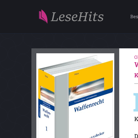
Bes
O
K
K
D