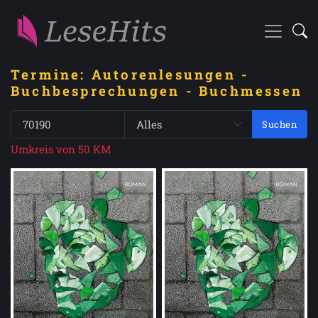
Termine: Autorenlesungen -
Buchbesprechungen - Buchmessen
Suchen
Umkreis von 50 KM