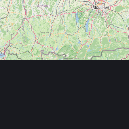
Leaflet
Über uns
FAQ
ken
Nutzungsbedingungen
dlungen
Impressum
hränke