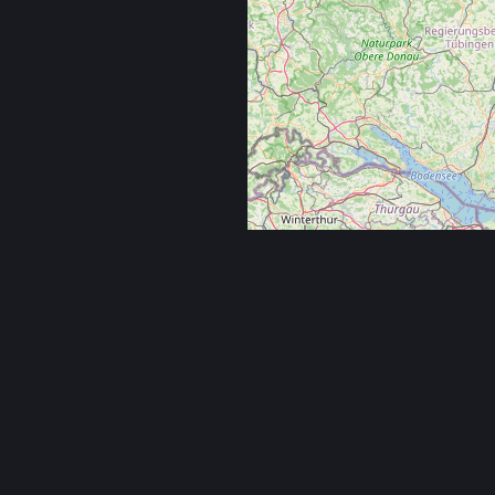
Navigation
News
Blogger
Mystery
Reihenfolge
Bibliothe
Kochbuch
Leserunden
Buchhan
hbuch
Video
Büchersc