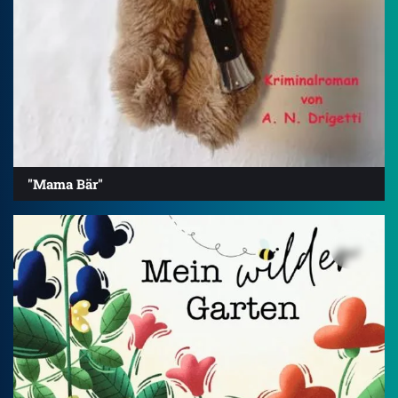
"Mama Bär"