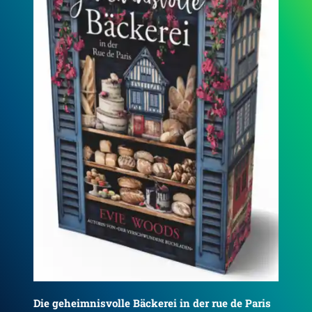
Die Geschichtensammlerin
De
is