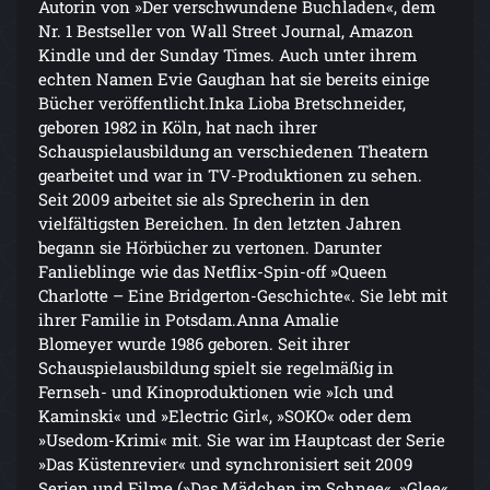
Autorin von »Der verschwundene Buchladen«, dem
Nr. 1 Bestseller von Wall Street Journal, Amazon
Kindle und der Sunday Times. Auch unter ihrem
echten Namen Evie Gaughan hat sie bereits einige
Bücher veröffentlicht.Inka Lioba Bretschneider,
geboren 1982 in Köln, hat nach ihrer
Schauspielausbildung an verschiedenen Theatern
gearbeitet und war in TV-Produktionen zu sehen.
Seit 2009 arbeitet sie als Sprecherin in den
vielfältigsten Bereichen. In den letzten Jahren
begann sie Hörbücher zu vertonen. Darunter
Fanlieblinge wie das Netflix-Spin-off »Queen
Charlotte – Eine Bridgerton-Geschichte«. Sie lebt mit
ihrer Familie in Potsdam.Anna Amalie
Blomeyer wurde 1986 geboren. Seit ihrer
Schauspielausbildung spielt sie regelmäßig in
Fernseh- und Kinoproduktionen wie »Ich und
Kaminski« und »Electric Girl«, »SOKO« oder dem
»Usedom-Krimi« mit. Sie war im Hauptcast der Serie
»Das Küstenrevier« und synchronisiert seit 2009
Serien und Filme (»Das Mädchen im Schnee«, »Glee«