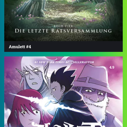
Amulett #4
4.9