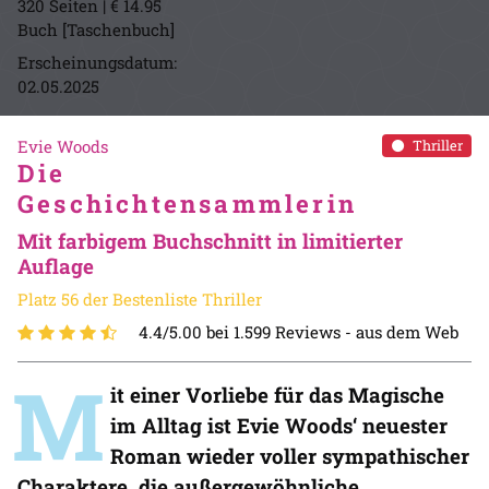
320 Seiten | € 14.95
Buch [Taschenbuch]
Erscheinungsdatum:
02.05.2025
Evie Woods
Thriller
Die
Geschichtensammlerin
Mit farbigem Buchschnitt in limitierter
Auflage
Platz 56 der Bestenliste Thriller
4.4/5.00 bei 1.599 Reviews -
aus dem Web
M
it einer Vorliebe für das Magische
im Alltag ist Evie Woods‘ neuester
Roman wieder voller sympathischer
Charaktere, die außergewöhnliche