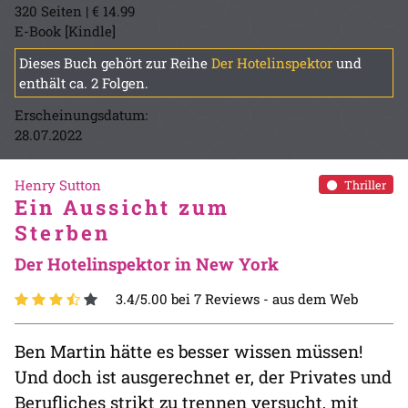
320 Seiten | € 14.99
E-Book [Kindle]
Dieses Buch gehört zur Reihe
Der Hotelinspektor
und
enthält ca. 2 Folgen.
Erscheinungsdatum:
28.07.2022
Henry Sutton
Thriller
Ein Aussicht zum
Sterben
Der Hotelinspektor in New York
3.4/5.00 bei 7 Reviews -
aus dem Web
Ben Martin hätte es besser wissen müssen!
Und doch ist ausgerechnet er, der Privates und
Berufliches strikt zu trennen versucht, mit