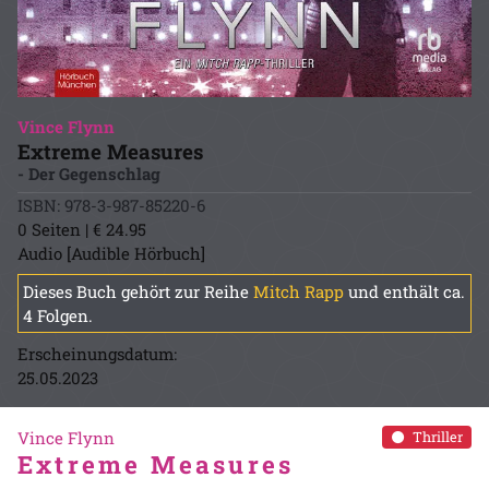
Vince Flynn
Extreme Measures
- Der Gegenschlag
ISBN: 978-3-987-85220-6
0 Seiten | € 24.95
Audio [Audible Hörbuch]
Dieses Buch gehört zur Reihe
Mitch Rapp
und enthält ca.
4 Folgen.
Erscheinungsdatum:
25.05.2023
Vince Flynn
Thriller
Extreme Measures