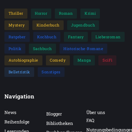
Thriller
Horror
Roman
Krimi
Mystery
Kinderbuch
Jugendbuch
Ratgeber
Kochbuch
Fantasy
Liebesroman
Politik
Sachbuch
Historische-Romane
Autobiographie
Comedy
Manga
SciFi
Belletristik
Sonstiges
Navigation
News
Über uns
Blogger
FAQ
Reihenfolge
Bibliotheken
Nutzungsbedingunge
Leserunden