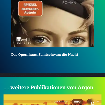
Die Frauen vom Karlsplatz: Auguste
Die
.... weitere Publikationen von Argon
4.2