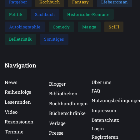
Ratgeber
Kochbuch
Fantasy
Liebesroman
Politik
Sachbuch
Historische-Romane
Autobiographie
Comedy
Manga
SciFi
Belletristik
Sonstiges
Navigation
News
Über uns
Blogger
FAQ
Reihenfolge
Bibliotheken
Nutzungsbedingunge
Leserunden
Buchhandlungen
Impressum
Video
Bücherschränke
Datenschutz
Rezensionen
Verlage
Login
Termine
Presse
Registrieren